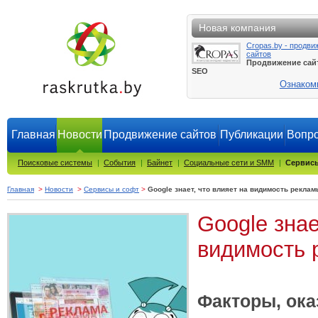
Новая компания
Cropas.by - продви
сайтов
Продвижение сай
SEO
Ознаком
Главная
Новости
Продвижение сайтов
Публикации
Вопро
Поисковые системы
|
События
|
Байнет
|
Социальные сети и SMM
|
Сервисы
Главная
>
Новости
>
Сервисы и софт
>
Google знает, что влияет на видимость рекла
Google знае
видимость 
Факторы, ок