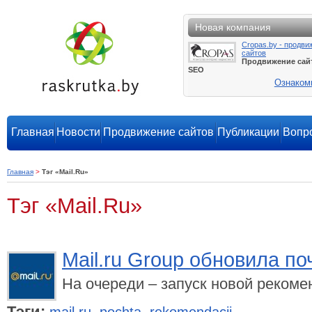
Новая компания
Cropas.by - продви
сайтов
Продвижение сай
SEO
Ознаком
Главная
Новости
Продвижение сайтов
Публикации
Вопро
Главная
>
Тэг «Mail.Ru»
Тэг «Mail.Ru»
Mail.ru Group обновила по
На очереди – запуск новой рекоме