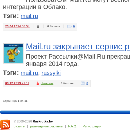
интеграции в Облако.
Тэги:
mail.ru
23.04.2014
08:54
0
баллов
0
Mail.ru закрывает сервис 
Проект Рассылки@Mail.Ru прекращ
января 2014 года.
Тэги:
,
mail.ru
rassylki
03.12.2013
21:11
observer
0
баллов
0
Страница
1
из
11
© 2009-2026
Raskrutka
.
by
о сайте
|
размещение рекламы
|
F.A.Q.
|
Регистрация