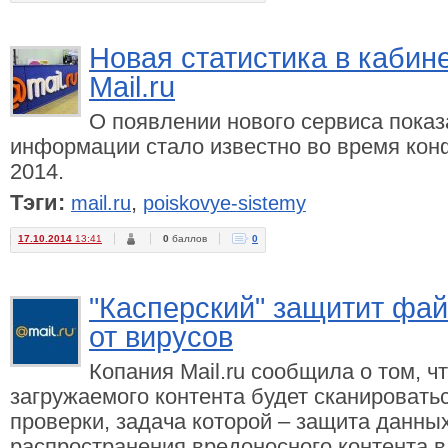
Новая статистика в кабин
Mail.ru
О появлении нового сервиса показ
информации стало известно во время кон
2014.
Тэги:
,
mail.ru
poiskovye-sistemy
17.10.2014
13:41
0
баллов
0
"Касперский" защитит фай
от вирусов
Копания Mail.ru сообщила о том, ч
загружаемого контента будет сканировать
проверки, задача которой – защита данны
распространения вредоносного контента в 