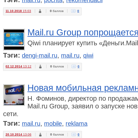
Тэги:
,
,
mail.ru
pochta
rekomendacii
11.10.2018
15:03
0
баллов
0
Mail.ru Group попрощаетс
Qiwi планирует купить «Деньги.Mail
Тэги:
,
,
dengi-mail.ru
mail.ru
qiwi
02.12.2014
13:12
0
баллов
0
Новая мобильная рекламна
Н. Фоминов, директор по продажа
Mail.ru Group, заявил о запуске н
сети.
Тэги:
,
,
mail.ru
mobile
reklama
20.10.2014
13:06
0
баллов
0