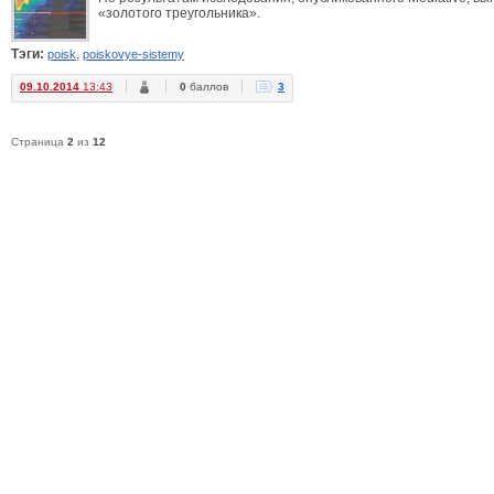
«золотого треугольника».
Тэги:
,
poisk
poiskovye-sistemy
09.10.2014
13:43
0
баллов
3
Страница
2
из
12