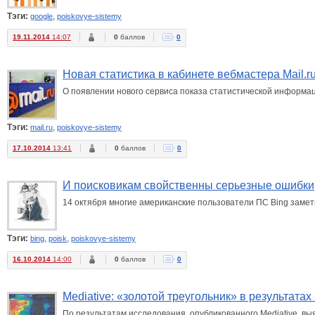
Тэги:
,
google
poiskovye-sistemy
19.11.2014
14:07
0
баллов
0
Новая статистика в кабинете вебмастера Mail.r
О появлении нового сервиса показа статистической информац
Тэги:
,
mail.ru
poiskovye-sistemy
17.10.2014
13:41
0
баллов
0
И поисковикам свойственны серьезные ошибки
14 октября многие американские пользователи ПС Bing замети
Тэги:
,
,
bing
poisk
poiskovye-sistemy
16.10.2014
14:00
0
баллов
0
Mediative: «золотой треугольник» в результатах
По результатам исследования, опубликованного Mediative, в