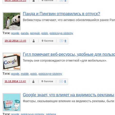
08.07.2019
09:26
0
баллов
0
Панда и Пингвин отправились в отпуск?
Вебмастеры отмечают, что активно обновлявшийся ранее Pand
Тэги:
,
,
,
,
google
panda
penguin
poisk
poiskovye-sistemy
19.12.2014
13:46
0
баллов
0
Гугл помечает веб-ресурсы, удобные для поль
Теперь они сопровождаются отметкой «для мобильных».
Тэги:
,
,
,
google
mobile
poisk
poiskovye-sistemy
11.12.2014
13:40
0
баллов
0
Google знает, что влияет на видимость рекламы
Факторы, оказывающие влияние на видимость рекламы, были
Тэги:
,
,
google
poiskovye-sistemy
reklama