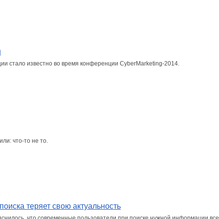
u
ии стало известно во время конференции CyberMarketing-2014.
ли: что-то не то.
 поиска теряет свою актуальность
ыяснилось, что современные пользователи при поиске нужной информации вс