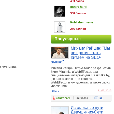
483 балла
candy hard
308 баллов
Publisher_news
286 баллов
Популярные
Михаил Райцин: ''Мы
не против стать
Китаем на SEO-
рынке''
и компании.
Михаил Райцин, мУркетолог, разработчик
бирж Miralinks и WebEffector, дал
специальное интервью для Raskrutka.by,
где рассказал о годе трафика,
WebEffector и конкурентах, а также своих
увлечениях.
читать
11.03.2010
candy hard
23
балла
16
Извилистые пути
Девушки-из-Сети