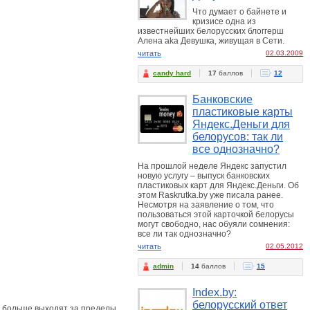
Что думает о байнете и
кризисе одна из
известнейших белорусских блоггерш
Алена aka Девушка, живущая в Сети.
читать
02.03.2009
candy hard
17
баллов
12
Банковские
пластиковые карты
Яндекс.Деньги для
белорусов: так ли
все однозначно?
На прошлой неделе Яндекс запустил
новую услугу – выпуск банковских
пластиковых карт для Яндекс.Деньги. Об
этом Raskrutka.by уже писала ранее.
Несмотря на заявление о том, что
пользоваться этой карточкой белорусы
могут свободно, нас обуяли сомнения:
все ли так однозначно?
читать
02.05.2012
admin
14
баллов
15
Index.by:
белорусский ответ
е больше выходят за пределы