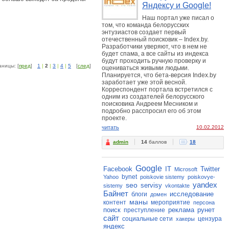
Яндексу и Google!
Наш портал уже писал о
том, что команда белорусских
энтузиастов создает первый
отечественный поисковик – Index.by.
Разработчики уверяют, что в нем не
будет спама, а все сайты из индекса
будут проходить ручную проверку и
аницы: [
пред
]
1
|
2
|
3
|
4
|
5
[
след
]
оцениваться живыми людьми.
Планируется, что бета-версия Index.by
заработает уже этой весной.
Корреспондент портала встретился с
одним из создателей белорусского
поисковика Андреем Месником и
подробно расспросил его об этом
проекте.
читать
10.02.2012
admin
14
баллов
18
Google
Facebook
IT
Twitter
Microsoft
bynet
Yahoo
poiskovie sistemy
poiskovye-
yandex
seo
servisy
sistemy
vkontakte
Байнет
исследование
блоги
домен
маны
контент
мероприятие
персона
поиск
реклама
рунет
преступление
сайт
социальные сети
цензура
хакеры
яндекс