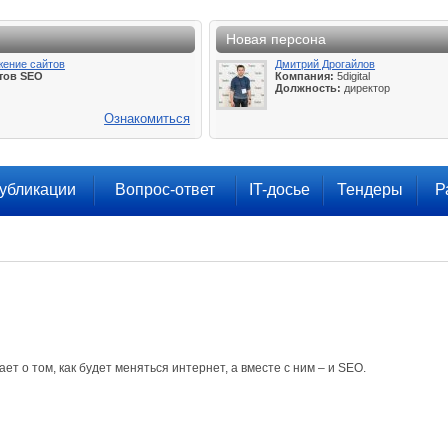
Новая персона
жение сайтов
Дмитрий Дрогайлов
тов SEO
Компания:
5digital
Должность:
директор
Ознакомиться
убликации
Вопрос-ответ
IT-досье
Тендеры
Р
т о том, как будет меняться интернет, а вместе с ним – и SEO.