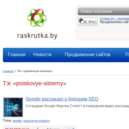
Новая компания
Cropas.by - продви
Продвижение сай
Главная
Новости
Продвижение сайтов
П
Главная
>
Тэг «poiskovye-sistemy»
Тэг «poiskovye-sistemy»
Google рассказал о будущем SEO
Сотрудник Google Мартин Сплитт в очередном видео рассуждае
Тэги:
,
google
poiskovye-sistemy