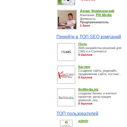
Денис Фомичевский
PIX Media
Компания:
Должность:
Предприниматель
1 балл
Перейти в ТОП SEO компаний
IToris
Web-разработка решений для
CMS и e-Commerce
0 баллов
Каспер
Создание сайта, редизайн,
продвижение сайта, хостинг...
0 баллов
BelMedia.biz
создание бизнес и контент
проектов, регистрация
доменов, seo...
0 баллов
ТОП пользователей
admin