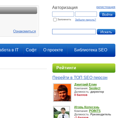
Авторизация
регистрация
Запомнить
Забыли пароль?
Ознакомиться
абота в IT
Софт
О проекте
Библиотека SEO
Рейтинги
Перейти в ТОП SEO персон
Дмитрий Елин
Seolect
Компания:
Должность:
директор
0 баллов
Игорь Колесень
POINTS
Компания:
Должность:
Руководитель
-1 баллов