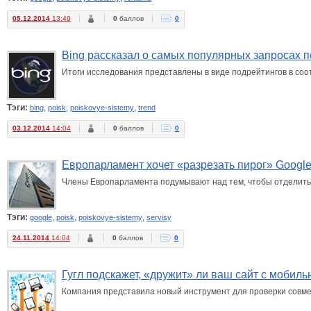
05.12.2014
13:49
0
баллов
0
Bing рассказал о самых популярных запросах п
Итоги исследования представлены в виде подрейтингов в соо
Тэги:
,
,
,
bing
poisk
poiskovye-sistemy
trend
03.12.2014
14:04
0
баллов
0
Европарламент хочет «разрезать пирог» Googl
Члены Европарламента подумывают над тем, чтобы отделить 
Тэги:
,
,
,
google
poisk
poiskovye-sistemy
servisy
24.11.2014
14:04
0
баллов
0
Гугл подскажет, «дружит» ли ваш сайт с мобил
Компания представила новый инструмент для проверки совме