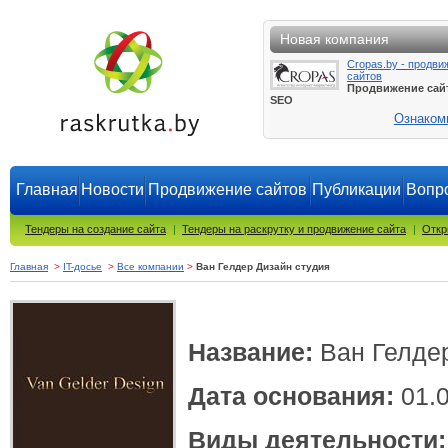
Новая компания
Cropas.by - продви
сайтов
Продвижение сай
SEO
Ознаком
Главная
Новости
Продвижение сайтов
Публикации
Вопро
Тендеры на создание сайта
|
Тендеры на раскрутку и продвижение сайта
|
Откр
Главная
>
IT-досье
>
Все компании
>
Ван Гелдер Дизайн студия
Название:
Ван Гелде
Дата основания:
01.0
Виды деятельности: