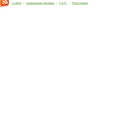
о сайте
|
размещение рекламы
|
F.A.Q.
|
Регистрация