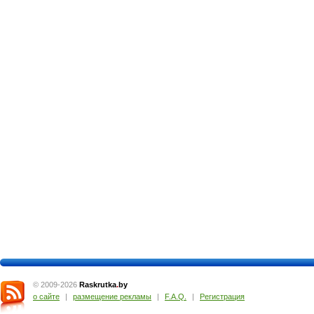
© 2009-2026
Raskrutka
.
by
о сайте
|
размещение рекламы
|
F.A.Q.
|
Регистрация