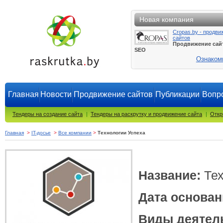
Новая компания
Cropas.by - продви
сайтов
Продвижение сай
SEO
Ознаком
Главная
Новости
Продвижение сайтов
Публикации
Вопро
Тендеры на создание сайта
|
Тендеры на раскрутку и продвижение сайта
|
Откр
Главная
>
IT-досье
>
Все компании
>
Технологии Успеха
Название:
Те
Дата основан
Виды деятел