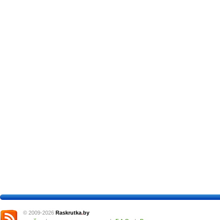
© 2009-2026
Raskrutka
.
by