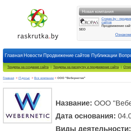
Новая компания
Cropas.by - продви
сайтов
Продвижение сай
SEO
Ознаком
Главная
Новости
Продвижение сайтов
Публикации
Вопро
Тендеры на создание сайта
|
Тендеры на раскрутку и продвижение сайта
|
Откр
Главная
>
IT-досье
>
Все компании
>
ООО "Вебернетик"
Название:
ООО "Вебе
Дата основания:
04.
Виды деятельности: