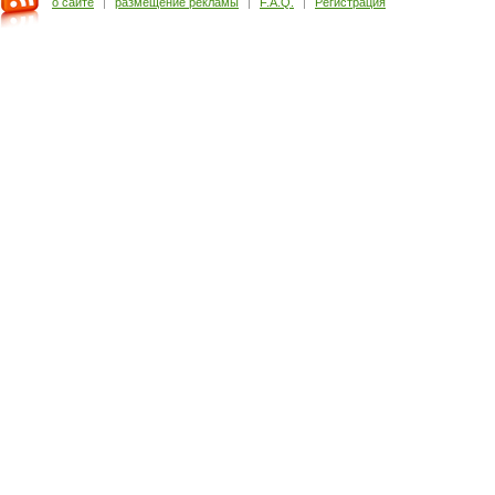
о сайте
|
размещение рекламы
|
F.A.Q.
|
Регистрация