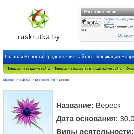
Новая компания
Cropas.by - продви
сайтов
Продвижение сай
SEO
Ознаком
Главная
Новости
Продвижение сайтов
Публикации
Вопро
Тендеры на создание сайта
|
Тендеры на раскрутку и продвижение сайта
|
Откр
Главная
>
IT-досье
>
Все компании
>
Вереск
Название:
Вереск
Дата основания:
30.0
Виды деятельности: