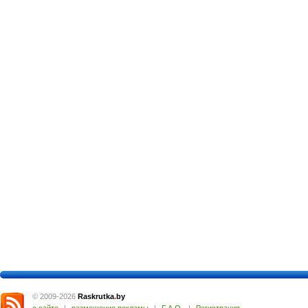
© 2009-2026
Raskrutka
.
by