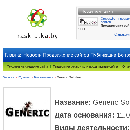
Новая компания
Cropas.by - продви
сайтов
Продвижение сай
SEO
Ознаком
Главная
Новости
Продвижение сайтов
Публикации
Вопро
Тендеры на создание сайта
|
Тендеры на раскрутку и продвижение сайта
|
Откр
Главная
>
IT-досье
>
Все компании
>
Generic Solution
Название:
Generic So
Дата основания:
11.0
Виды деятельности: