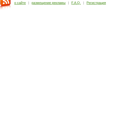
о сайте
|
размещение рекламы
|
F.A.Q.
|
Регистрация