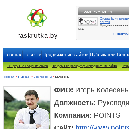
Новая компания
Cropas.by - продви
сайтов
Продвижение сай
SEO
Ознаком
Главная
Новости
Продвижение сайтов
Публикации
Вопро
Тендеры на создание сайта
|
Тендеры на раскрутку и продвижение сайта
|
Откр
Главная
>
IT-досье
>
Все персоны
>
Колесень
ФИО:
Игорь Колесень
Должность:
Руководи
Компания:
POINTS
Сайт:
http://www.point