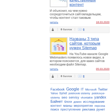
качественный
контент
И объяснил, на чем нужно
сосредоточиться сайтовладельцам,
чтобы контент стал таковым.
читать
18.03.2020
0
баллов
0
Названы 3 типа
сайтов, которым
нужен Sitemap
На YouTube-канале Google
Webmasters появилось новое видео, в
котором поясняется, для каких сайтов
необходим файл Sitemap.
читать
05.03.2020
0
баллов
0
Google
Facebook
IT
Twitter
Microsoft
bynet
Yahoo
poiskovie sistemy
poiskovye-
yandex
seo
servisy
sistemy
vkontakte
Байнет
исследование
блоги
домен
маны
контент
мероприятие
персона
поиск
реклама
рунет
преступление