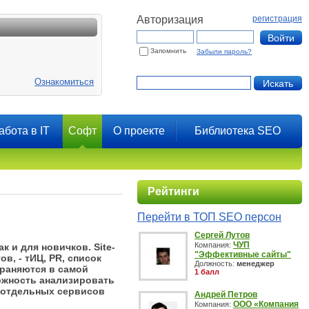
Авторизация
регистрация
Запомнить
Забыли пароль?
Ознакомиться
абота в IT
Софт
О проекте
Библиотека SEO
Рейтинги
Перейти в ТОП SEO персон
Сергей Лутов
ЧУП
Компания:
 и для новичков. Site-
"Эффективные сайты"
в, - тИЦ, PR, список
Должность:
менеджер
храняются в самой
1 балл
ожность анализировать
я отдельных сервисов
Андрей Петров
ООО «Компания
Компания: