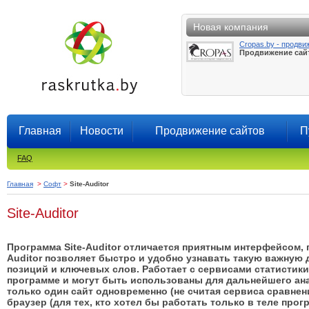
Новая компания
Cropas.by - продви
Продвижение сай
Главная
Новости
Продвижение сайтов
П
FAQ
Главная
>
Софт
>
Site-Auditor
Site-Auditor
Программа Site-Auditor отличается приятным интерфейсом, п
Auditor позволяет быстро и удобно узнавать такую важную 
позиций и ключевых слов. Работает с сервисами статистик
программе и могут быть использованы для дальнейшего ан
только один сайт одновременно (не считая сервиса сравнен
браузер (для тех, кто хотел бы работать только в теле прог