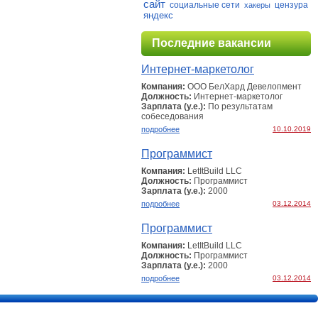
сайт
социальные сети
цензура
хакеры
яндекс
Последние вакансии
Интернет-маркетолог
Компания:
ООО БелХард Девелопмент
Должность:
Интернет-маркетолог
Зарплата (у.е.):
По результатам
собеcедования
подробнее
10.10.2019
Программист
Компания:
LetItBuild LLC
Должность:
Программист
Зарплата (у.е.):
2000
подробнее
03.12.2014
Программист
Компания:
LetItBuild LLC
Должность:
Программист
Зарплата (у.е.):
2000
подробнее
03.12.2014