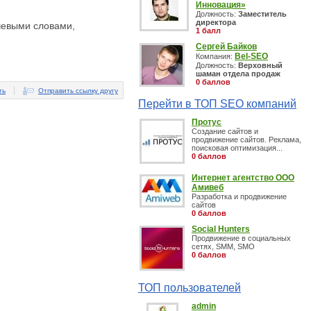
Инновация»
Должность:
Заместитель
директора
чевыми словами,
1 балл
Сергей Байков
Bel-SEO
Компания:
Должность:
Верховный
шаман отдела продаж
0 баллов
ть
Отправить ссылку другу
Перейти в ТОП SEO компаний
Протус
Создание сайтов и
продвижение сайтов. Реклама,
поисковая оптимизация...
0 баллов
Интернет агентство ООО
Амивеб
Разработка и продвижение
сайтов
0 баллов
Social Hunters
Продвижение в социальных
сетях, SMM, SMO
0 баллов
ТОП пользователей
admin