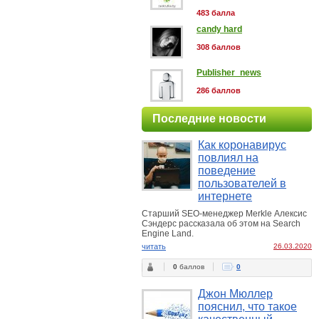
483 балла
candy hard
308 баллов
Publisher_news
286 баллов
Последние новости
Как коронавирус
повлиял на
поведение
пользователей в
интернете
Старший SEO-менеджер Merkle Алексис
Сэндерс рассказала об этом на Search
Engine Land.
читать
26.03.2020
0
баллов
0
Джон Мюллер
пояснил, что такое