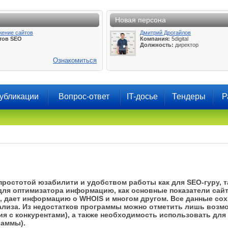
Новая персона
жение сайтов
Дмитрий Дрогайлов
тов SEO
Компания:
5digital
Должность:
директор
Ознакомиться
убликации
Вопрос-ответ
IT-досье
Тендеры
Р
ростотой юзабилити и удобством работы как для SEO-гуру, так
для оптимизатора информацию, как основные показатели сайто
и, дает информацию о WHOIS и многом другом. Все данные со
ализа. Из недостатков программы можно отметить лишь возм
ия с конкурентами), а также необходимость использовать дл
раммы).