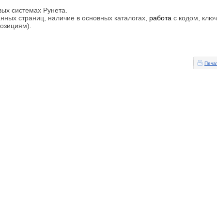
вых системах Рунета.
нных страниц, наличие в основных каталогах,
работа
с кодом, клю
озициям).
Печа