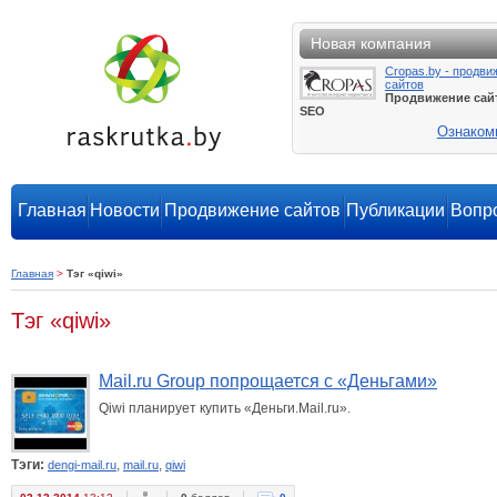
Новая компания
Cropas.by - продви
сайтов
Продвижение сай
SEO
Ознаком
Главная
Новости
Продвижение сайтов
Публикации
Вопро
Главная
>
Тэг «qiwi»
Тэг «qiwi»
Mail.ru Group попрощается с «Деньгами»
Qiwi планирует купить «Деньги.Mail.ru».
Тэги:
,
,
dengi-mail.ru
mail.ru
qiwi