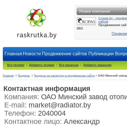
Новая компания
Cropas.by - продви
сайтов
Продвижение сай
SEO
Ознаком
Главная
Новости
Продвижение сайтов
Публикации
Вопро
Все резюме
|
Добавить резюме
|
Все вакансии
|
Добавить вакансию
Главная
>
Тендеры
>
Тендеры на раскрутку и продвижение сайта
>
ОАО Минский завод 
Контактная информация
Компания:
ОАО Минский завод отопи
E-mail:
market@radiator.by
Телефон:
2040004
Контактное лицо:
Александр