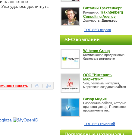
 и планшетных
 Уже удалось достигнуть
Виталий Трахтенберг
Trakhtenberg
Компания:
Consulting Agency
Должность:
Директор
ТОП SEO персон
SEO компании
Webcom Group
Комплексное продвижение
бизнеса в интернете
OOO "Интернет-
Маркетинг"
Seo, реклама, интернет,
ить свою новость
маркетинг, создание сайтов
Визор Медия
Разработка сайтов, которые
приносят доход. Поисковое
продвижение на...
ТОП SEO компаний
Популярные материалы