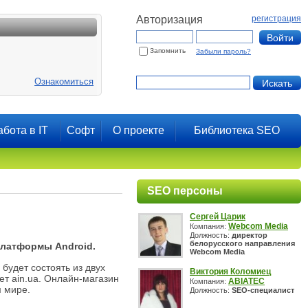
Авторизация
регистрация
Запомнить
Забыли пароль?
Ознакомиться
абота в IT
Софт
О проекте
Библиотека SEO
SEO персоны
Сергей Царик
Webcom Media
Компания:
Должность:
директор
белорусского направления
платформы Android.
Webcom Media
будет состоять из двух
Виктория Коломиец
ет ain.ua. Онлайн-магазин
ABIATEC
Компания:
м мире.
Должность:
SEO-специалист