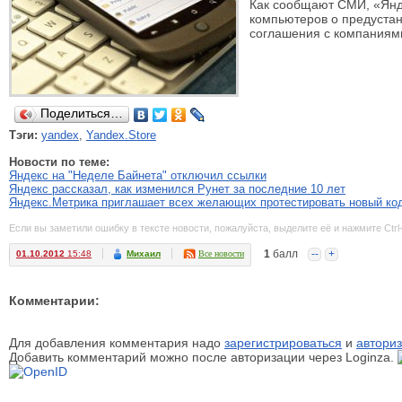
Как сообщают СМИ, «Янд
компьютеров о предустан
соглашения с компаниями
Поделиться…
Тэги:
yandex
,
Yandex.Store
Новости по теме:
Яндекс на "Неделе Байнета" отключил ссылки
Яндекс рассказал, как изменился Рунет за последние 10 лет
Яндекс.Метрика приглашает всех желающих протестировать новый код
Если вы заметили ошибку в тексте новости, пожалуйста, выделите её и нажмите Ctrl
1
балл
--
+
01.10.2012
15:48
Михаил
Все новости
Комментарии:
Для добавления комментария надо
зарегистрироваться
и
авториз
Добавить комментарий можно после авторизации через Loginza.