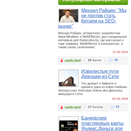
Михаил Райцин: ''Мы
не против стать
Китаем на SEO-
рынке''
Михаил Райцин, мУркетолог, разработчик
бирж Miralinks и WebEffector, дал специальное
интервью для Raskrutka.by, где рассказал о
годе трафика, WebEffector и конкурентах, а
также своих увлечениях.
11.03.2010
16
candy hard
23
балла
Извилистые пути
Девушки-из-Сети
Что думает о байнете и
кризисе одна из известнейших
белорусских блоггерш Алена aka Девушка,
живущая в Сети.
02.03.2009
12
candy hard
17
баллов
Банковские
пластиковые карты
Яндекс.Деньги для