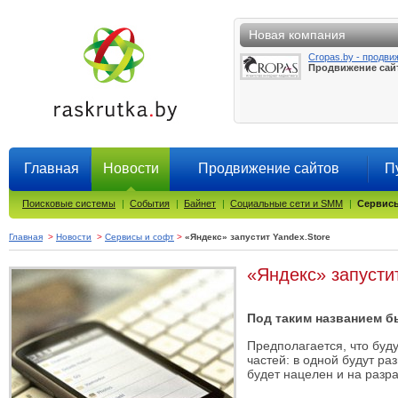
Новая компания
Cropas.by - продви
Продвижение сай
Главная
Новости
Продвижение сайтов
П
Поисковые системы
|
События
|
Байнет
|
Социальные сети и SMM
|
Сервисы
Главная
>
Новости
>
Сервисы и софт
>
«Яндекс» запустит Yandex.Store
«Яндекс» запусти
Под таким названием б
Предполагается, что буду
частей: в одной будут р
будет нацелен и на разра