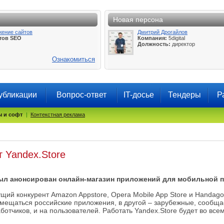
Новая персона
жение сайтов
Дмитрий Дрогайлов
тов SEO
Компания:
5digital
Должность:
директор
Ознакомиться
убликации
Вопрос-ответ
IT-досье
Тендеры
Р
 и софт
|
Контекстная реклама
т Yandex.Store
ыл анонсирован онлайн-магазин приложений для мобильной 
щий конкурент Amazon Appstore, Opera Mobile App Store и Handago 
азмещаться российские приложения, в другой – зарубежные, сообща
ботчиков, и на пользователей. Работать Yandex.Store будет во все