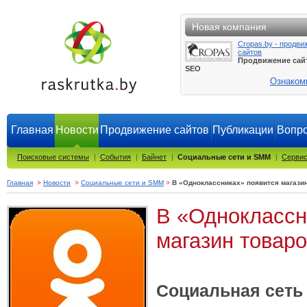
Новая компания
Cropas.by - продви
сайтов
Продвижение сай
SEO
Ознаком
Главная
Новости
Продвижение сайтов
Публикации
Вопро
Поисковые системы
|
События
|
Байнет
|
Социальные сети и SMM
|
Сервис
Главная
>
Новости
>
Социальные сети и SMM
>
В «Одноклассниках» появится магазин
В «Одноклассн
магазин товаро
Социальная сеть