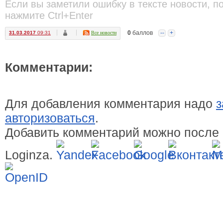
Если вы заметили ошибку в тексте новости, п
нажмите Ctrl+Enter
0
баллов
--
+
31.03.2017
09:31
Все новости
Комментарии:
Для добавления комментария надо
з
авторизоваться
.
Добавить комментарий можно после 
Loginza.