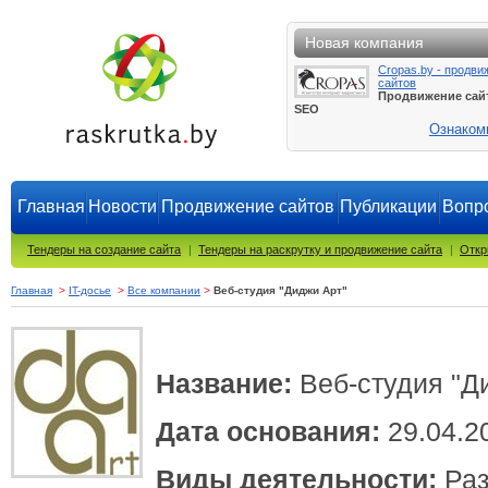
Новая компания
Cropas.by - продви
сайтов
Продвижение сай
SEO
Ознаком
Главная
Новости
Продвижение сайтов
Публикации
Вопро
Тендеры на создание сайта
|
Тендеры на раскрутку и продвижение сайта
|
Откр
Главная
>
IT-досье
>
Все компании
>
Веб-студия "Диджи Арт"
Название:
Веб-студия "Д
Дата основания:
29.04.2
Виды деятельности:
Раз