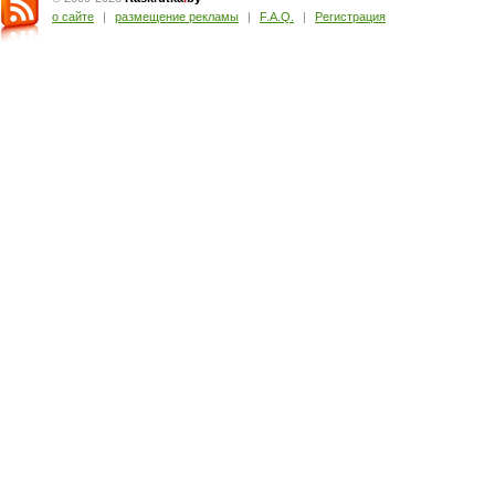
о сайте
|
размещение рекламы
|
F.A.Q.
|
Регистрация