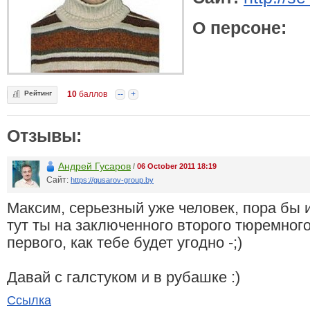
О персоне:
Рейтинг
10
баллов
--
+
Отзывы:
Андрей Гусаров
/
06 October 2011 18:19
Сайт:
https://gusarov-group.by
Максим, серьезный уже человек, пора бы 
тут ты на заключенного второго тюремного
первого, как тебе будет угодно -;)
Давай с галстуком и в рубашке :)
Ссылка