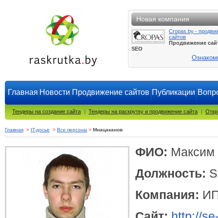
Новая компания
Cropas.by - продви
сайтов
Продвижение сай
SEO
Ознаком
Главная
Новости
Продвижение сайтов
Публикации
Вопро
Тендеры на создание сайта
|
Тендеры на раскрутку и продвижение сайта
|
Откр
Главная
>
IT-досье
>
Все персоны
>
Мнацаканов
ФИО:
Максим
Должность:
S
Компания:
ИП
Сайт:
http://s