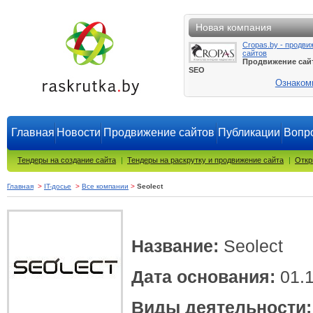
Новая компания
Cropas.by - продви
сайтов
Продвижение сай
SEO
Ознаком
Главная
Новости
Продвижение сайтов
Публикации
Вопро
Тендеры на создание сайта
|
Тендеры на раскрутку и продвижение сайта
|
Откр
Главная
>
IT-досье
>
Все компании
>
Seolect
Название:
Seolect
Дата основания:
01.1
Виды деятельности: