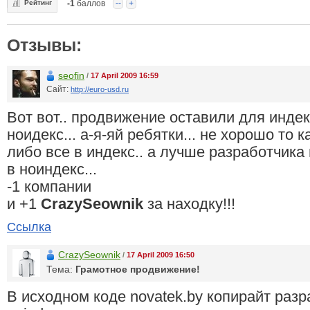
Рейтинг
-1
баллов
--
+
Отзывы:
seofin
/
17 April 2009 16:59
Сайт:
http://euro-usd.ru
Вот вот.. продвижение оставили для индек
ноидекс... а-я-яй ребятки... не хорошо то к
либо все в индекс.. а лучше разработчика
в ноиндекс...
-1 компании
и +1
CrazySeownik
за находку!!!
Ссылка
CrazySeownik
/
17 April 2009 16:50
Тема:
Грамотное продвижение!
В исходном коде novatek.by копирайт разр