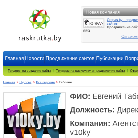
Новая компания
Cropas.by - продви
сайтов
Продвижение сай
SEO
Ознаком
Главная
Новости
Продвижение сайтов
Публикации
Вопро
Тендеры на создание сайта
|
Тендеры на раскрутку и продвижение сайта
|
Откр
Главная
>
IT-досье
>
Все персоны
>
Таболин
ФИО:
Евгений Таб
Должность:
Дирек
Компания:
Агентс
v10ky