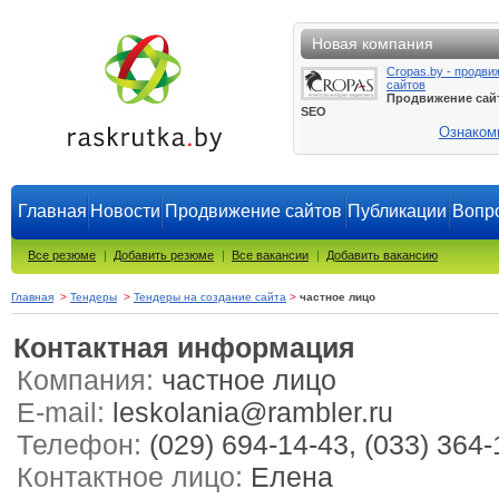
Новая компания
Cropas.by - продви
сайтов
Продвижение сай
SEO
Ознаком
Главная
Новости
Продвижение сайтов
Публикации
Вопро
Все резюме
|
Добавить резюме
|
Все вакансии
|
Добавить вакансию
Главная
>
Тендеры
>
Тендеры на создание сайта
>
частное лицо
Контактная информация
Компания:
частное лицо
E-mail:
leskolania@rambler.ru
Телефон:
(029) 694-14-43, (033) 364-
Контактное лицо:
Елена