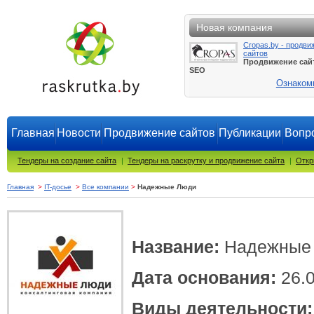
Новая компания
Cropas.by - продви
сайтов
Продвижение сай
SEO
Ознаком
Главная
Новости
Продвижение сайтов
Публикации
Вопро
Тендеры на создание сайта
|
Тендеры на раскрутку и продвижение сайта
|
Откр
Главная
>
IT-досье
>
Все компании
>
Надежные Люди
Название:
Надежные
Дата основания:
26.0
Виды деятельности: