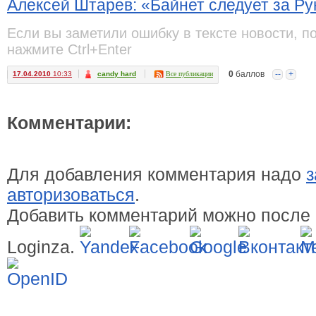
Алексей Штарев: «Байнет следует за Р
Если вы заметили ошибку в тексте новости, п
нажмите Ctrl+Enter
0
баллов
--
+
17.04.2010
10:33
candy hard
Все публикации
Комментарии:
Для добавления комментария надо
з
авторизоваться
.
Добавить комментарий можно после 
Loginza.