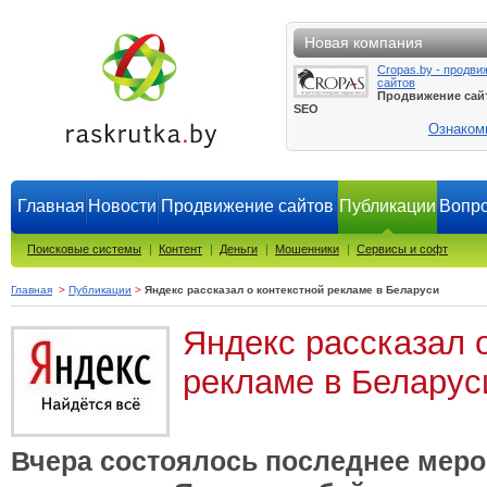
Новая компания
Cropas.by - продви
сайтов
Продвижение сай
SEO
Ознаком
Главная
Новости
Продвижение сайтов
Публикации
Вопро
Поисковые системы
|
Контент
|
Деньги
|
Мошенники
|
Сервисы и софт
Главная
>
Публикации
>
Яндекс рассказал о контекстной рекламе в Беларуси
Яндекс рассказал 
рекламе в Беларус
Вчера состоялось последнее меро