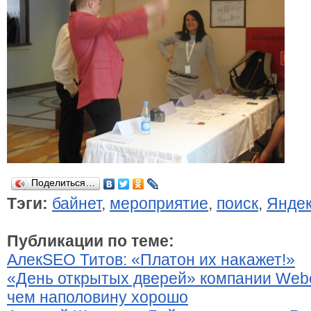
Поделиться…
Тэги:
байнет
,
мероприятие
,
поиск
,
Янде
Публикации по теме:
АлекSEO Титов: «Платон их накажет!»
«День открытых дверей» компании Webc
чем наполовину хорошо