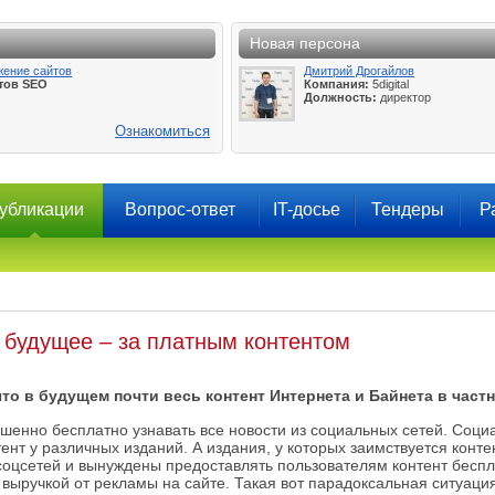
Новая персона
жение сайтов
Дмитрий Дрогайлов
тов SEO
Компания:
5digital
Должность:
директор
Ознакомиться
убликации
Вопрос-ответ
IT-досье
Тендеры
Р
 будущее – за платным контентом
что в будущем почти весь контент Интернета и Байнета в част
енно бесплатно узнавать все новости из социальных сетей. Социа
ент у различных изданий. А издания, у которых заимствуется конт
соцсетей и вынуждены предоставлять пользователям контент беспл
выручкой от рекламы на сайте. Такая вот парадоксальная ситуация