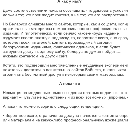
А как у нас?
Даже соотечественники начали осознавать, что диктовать условия
должен тот, кто производит контент, а не тот, кто его распространя
Но Беларуси слишком много сайтов, которые, как и соцсети, копи
оригинальные материалы немногочисленных профессиональных
изданий. И гипотетически, если сейчас какое-нибудь издание
вздумает ввести платную подписку, то, вероятнее всего, оно сраз
потеряет всех читателей: контент, производимый сегодня
белорусскими изданиями, фактически одинаков, и если будет
затруднен доступ к одному сайту, белорус не думая пойдет за
нужным контентом на другой сайт.
Кстати, это подтвердили многочисленные неудачные эксперимен
некоторых достаточно влиятельных сайтов Байнета, пытавшихся
ограничить бесплатный доступ к некоторым своим материалам.
А пока что
Несмотря на медленные темпы введения платных подписок, этот
вариант – чуть ли не единственный из всех возможных (впрочем, е
А пока что можно говорить о следующих тенденциях:
• Вероятнее всего, ограничение доступа начнется с контента оп
или материалам на какую-либо профессиональную/узкоспециали