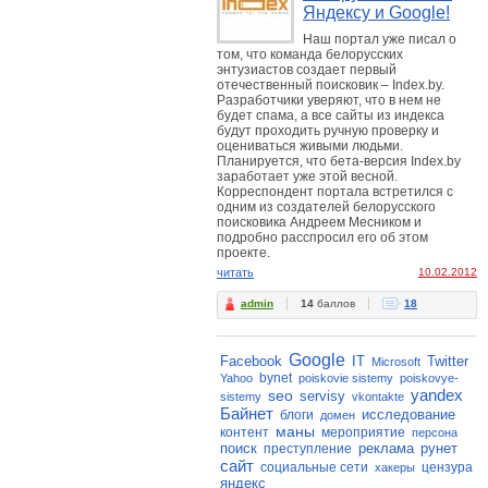
Яндексу и Google!
Наш портал уже писал о
том, что команда белорусских
энтузиастов создает первый
отечественный поисковик – Index.by.
Разработчики уверяют, что в нем не
будет спама, а все сайты из индекса
будут проходить ручную проверку и
оцениваться живыми людьми.
Планируется, что бета-версия Index.by
заработает уже этой весной.
Корреспондент портала встретился с
одним из создателей белорусского
поисковика Андреем Месником и
подробно расспросил его об этом
проекте.
читать
10.02.2012
admin
14
баллов
18
Google
Facebook
IT
Twitter
Microsoft
bynet
Yahoo
poiskovie sistemy
poiskovye-
yandex
seo
servisy
sistemy
vkontakte
Байнет
исследование
блоги
домен
маны
контент
мероприятие
персона
поиск
реклама
рунет
преступление
сайт
социальные сети
цензура
хакеры
яндекс