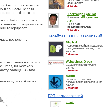
Должность:
штатный SEO
специалист
льно быстро. Все мыльные
2 балла
му и социальные сети
весь контент бесплатно.
Александр Кулешов
ИП Кулешов
Компания:
ся и Twitter: у сервиса
А.Н.
 остальных) прекратят свое
Должность:
предприниматель
обны генерировать
0 баллов
Перейти в ТОП SEO компаний
лась: постепенно
Divpixel
Разработка сайтов, поддержка
и продвижение сайтов, html-
верстка
0 баллов
Webtechnos Group
но констатировать, что
Создание и продвижение
he Times, ни New York
сайтов
газету вообще. В итоге
0 баллов
АлВит
создание, поддержка,
айн-подписку. А через
обслуживание и продвижение
сайтов
0 баллов
ТОП пользователей
admin