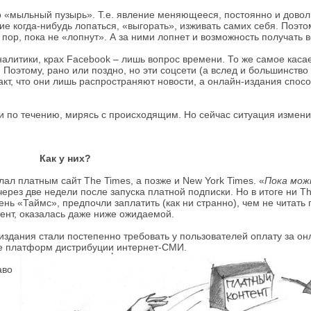
о «мыльный пузырь». Т.е. явление меняющееся, постоянно и дово
е когда-нибудь лопаться, «выгорать», изживать самих себя. Поэто
х пор, пока не «лопнут». А за ними лопнет и возможность получать 
алитики, крах Facebook – лишь вопрос времени. То же самое касает
Поэтому, рано или поздно, но эти соцсети (а вслед и большинство
факт, что они лишь распространяют новости, а онлайн-издания спос
и по течению, мирясь с происходящим. Но сейчас ситуация измени
Как у них?
ал платным сайт The Times, а позже и New York Times. «
Пока мож
 через две недели после запуска платной подписки. Но в итоге ни T
ень «Таймс», предпочли заплатить (как ни странно), чем не читать 
ент, оказалась даже ниже ожидаемой.
здания стали постепенно требовать у пользователей оплату за онл
ске платформ дистрибуции интернет-СМИ.
аво