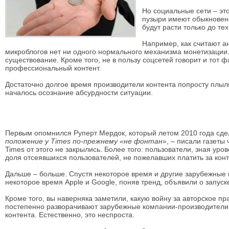
Но социальные сети – эт
пузыри имеют обыкновени
будут расти только до те
Например, как считают ан
микроблогов нет ни одного нормального механизма монетизации. 
существование. Кроме того, не в пользу соцсетей говорит и тот 
профессиональный контент.
Достаточно долгое время производители контента попросту плыл
началось осознание абсурдности ситуации.
Первым опомнился Руперт Мердок, который летом 2010 года сдел
положение у Times по-прежнему «не фонтан
», – писали газеты
Times от этого не закрылись. Более того: пользователи, зная уров
доля отсеявшихся пользователей, не пожелавших платить за конт
Дальше – больше. Спустя некоторое время и другие зарубежные и
некоторое время Apple и Google, поняв тренд, объявили о запу
Кроме того, вы наверняка заметили, какую войну за авторское пр
постепенно разворачивают зарубежные компании-производители
контента. Естественно, это неспроста.