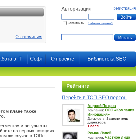
Авторизация
регистрация
Запомнить
Забыли пароль?
Ознакомиться
абота в IT
Софт
О проекте
Библиотека SEO
Рейтинги
Перейти в ТОП SEO персон
Андрей Петров
ООО «Компания
Компания:
этом плане также
Инновация»
то.
Должность:
Заместитель
директора
сегмента» и результаты
1 балл
айнете на первых позициях
Роман Лапей
ором же случае в ТОПе –
Частное лицо
Компания: