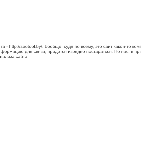
 http://seotool.by/. Вообще, судя по всему, это сайт какой-то к
нформацию для связи, придется изрядно постараться. Но нас, в пр
нализа сайта.