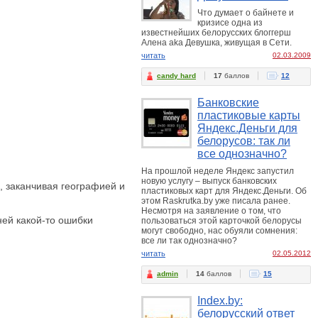
Что думает о байнете и
кризисе одна из
известнейших белорусских блоггерш
Алена aka Девушка, живущая в Сети.
читать
02.03.2009
candy hard
17
баллов
12
Банковские
пластиковые карты
Яндекс.Деньги для
белорусов: так ли
все однозначно?
На прошлой неделе Яндекс запустил
новую услугу – выпуск банковских
 заканчивая географией и
пластиковых карт для Яндекс.Деньги. Об
этом Raskrutka.by уже писала ранее.
Несмотря на заявление о том, что
ней какой-то ошибки
пользоваться этой карточкой белорусы
могут свободно, нас обуяли сомнения:
все ли так однозначно?
читать
02.05.2012
admin
14
баллов
15
Index.by:
белорусский ответ