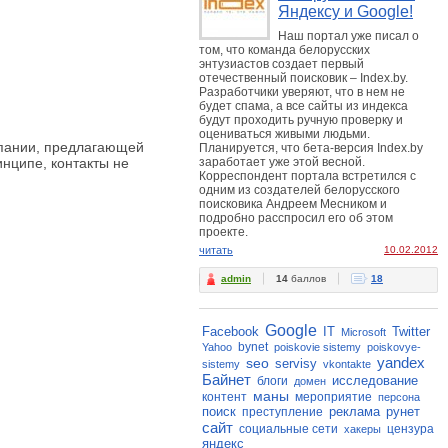
Яндексу и Google!
Наш портал уже писал о
том, что команда белорусских
энтузиастов создает первый
отечественный поисковик – Index.by.
Разработчики уверяют, что в нем не
будет спама, а все сайты из индекса
будут проходить ручную проверку и
оцениваться живыми людьми.
омпании, предлагающей
Планируется, что бета-версия Index.by
инципе, контакты не
заработает уже этой весной.
Корреспондент портала встретился с
одним из создателей белорусского
поисковика Андреем Месником и
подробно расспросил его об этом
проекте.
читать
10.02.2012
admin
14
баллов
18
Google
Facebook
IT
Twitter
Microsoft
bynet
Yahoo
poiskovie sistemy
poiskovye-
yandex
seo
servisy
sistemy
vkontakte
Байнет
исследование
блоги
домен
маны
контент
мероприятие
персона
поиск
реклама
рунет
преступление
сайт
социальные сети
цензура
хакеры
яндекс