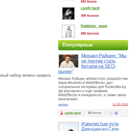
483 балла
candy hard
308 баллов
Publisher_news
286 баллов
Популярные
Михаил Райцин: ''Мы
не против стать
Китаем на SEO-
рынке''
нный набор можно назвать
Михаил Райцин, мУркетолог, разработчик
бирж Miralinks и WebEffector, дал
специальное интервью для Raskrutka.by,
где рассказал о годе трафика,
WebEffector и конкурентах, а также своих
увлечениях.
читать
11.03.2010
candy hard
23
балла
16
Извилистые пути
Девушки-из-Сети