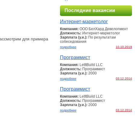
Последние вакансии
Интернет-маркетолог
Компания:
ООО БелХард Девелопмент
Должность:
Интернет-маркетолог
Зарплата (у.е.):
По результатам
Рассмотрим для примера
собеcедования
подробнее
10.10.2019
Программист
Компания:
LetItBuild LLC
Должность:
Программист
Зарплата (у.е.):
2000
подробнее
03.12.2014
Программист
Компания:
LetItBuild LLC
Должность:
Программист
Зарплата (у.е.):
2000
подробнее
03.12.2014