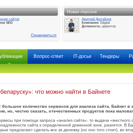
Новая персона
жение сайтов
Дмитрий Дрогайлов
тов SEO
Компания:
5digital
Должность:
директор
Ознакомиться
убликации
Вопрос-ответ
IT-досье
Тендеры
Р
-беларуску»: что можно найти в Байнете
т большое количество сервисов для анализа сайта. Байнет в 
не, но, честно сказать, отечественных продуктов пока малова
ервисы при помощи запроса «анализ сайта», то выдача «местного 
ринадлежности сайта к определенной доменной зоне, разнятся. В Б
рые предлагают сделать все за денежку (но оно того стоит), во вт