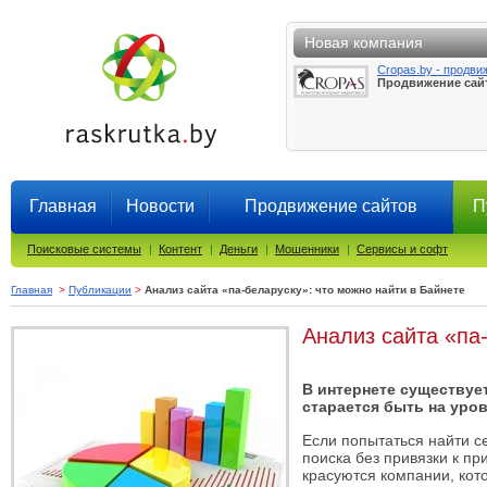
Новая компания
Cropas.by - продви
Продвижение сай
Главная
Новости
Продвижение сайтов
П
Поисковые системы
|
Контент
|
Деньги
|
Мошенники
|
Сервисы и софт
Главная
>
Публикации
>
Анализ сайта «па-беларуску»: что можно найти в Байнете
Анализ сайта «па
В интернете существуе
старается быть на уров
Если попытаться найти с
поиска без привязки к п
красуются компании, кото