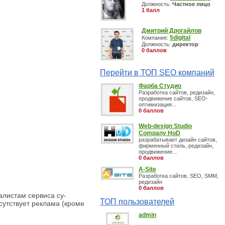
Должность:
Частное лицо
1 балл
Дмитрий Дрогайлов
5digital
Компания:
Должность:
директор
0 баллов
Перейти в ТОП SEO компаний
Фарба Студио
Разработка сайтов, редизайн,
продвижение сайтов, SEO-
оптимизация...
0 баллов
Web-design Studio
Company HoD
разрабатывает дизайн сайтов,
фирменный стиль, редизайн,
продвижение...
0 баллов
A-Site
Разработка сайтов, SEO, SMM,
редизайн
0 баллов
алистам сервиса cy-
ТОП пользователей
сутствует реклама (кроме
admin