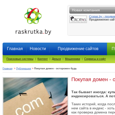
Новая компания
Cropas.by - продви
Продвижение сай
Главная
Новости
Продвижение сайтов
П
Поисковые системы
|
Контент
|
Деньги
|
Мошенники
|
Сервисы и софт
Главная
>
Публикации
>
Покупая домен - осторожен будь
Покупая домен - 
Так бывает иногда: купи
индексироваться. А пот
Таких историй, когда по
нем сайта в индекс - хот
как проверка домена пер