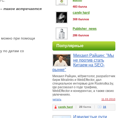
ГС.
admin
483 балла
 – такое встречается
candy hard
308 баллов
Publisher_news
286 баллов
то можно при помощи
Популярные
у по датам со
Михаил Райцин: ''Мы
не против стать
Китаем на SEO-
рынке''
Михаил Райцин, мУркетолог, разработчик
бирж Miralinks и WebEffector, дал
специальное интервью для Raskrutka.by,
где рассказал о годе трафика,
WebEffector и конкурентах, а также своих
увлечениях.
читать
11.03.2010
candy hard
23
балла
16
Извилистые пути