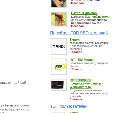
Должность:
Иванович
0 баллов
Наталия Янкович
КасперСистемс
Компания:
Должность:
специалист по
продвижению сайтов
0 баллов
Перейти в ТОП SEO компаний
Таникс
разработка сайтов, раскрутка
и продвижение, создание
логопов и...
0 баллов
ЧУП "БМ-Медиа"
Реклама в интернет, создание
сайтов.
0 баллов
Эффективное
викам: твой сайт
продвижение сайтов -
WebContent.by
Cоздание и продвижение
сайтов, контекстная реклама,
копирайт...
0 баллов
ут быть и вполне
ТОП пользователей
ины избавления от