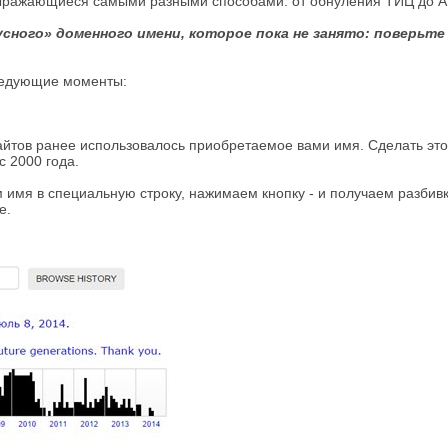
, выражающиеся самыми разными способами: от обнуления ТИЦ до А
ного» доменного имени, которое пока не занято: поверьте
следующие моменты:
айтов ранее использовалось приобретаемое вами имя. Сделать э
с 2000 года.
 имя в специальную строку, нажимаем кнопку - и получаем разбивк
е.