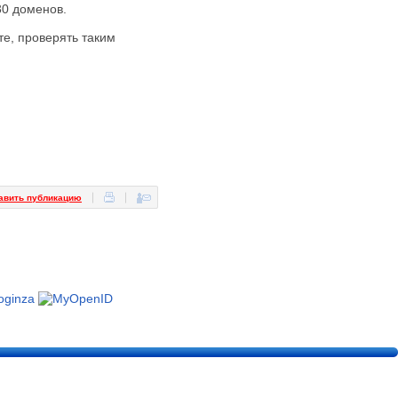
30 доменов.
те, проверять таким
авить публикацию