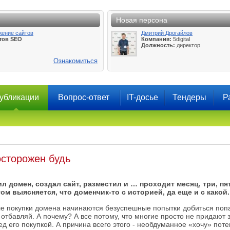
Новая персона
жение сайтов
Дмитрий Дрогайлов
тов SEO
Компания:
5digital
Должность:
директор
Ознакомиться
убликации
Вопрос-ответ
IT-досье
Тендеры
Р
осторожен будь
л домен, создал сайт, разместил и … проходит месяц, три, пят
ом выясняется, что доменчик-то с историей, да еще и с какой.
сле покупки домена начинаются безуспешные попытки добиться по
ь отбавляй. А почему? А все потому, что многие просто не придают
ед его покупкой. А причина всего этого - необдуманное «хочу» пот