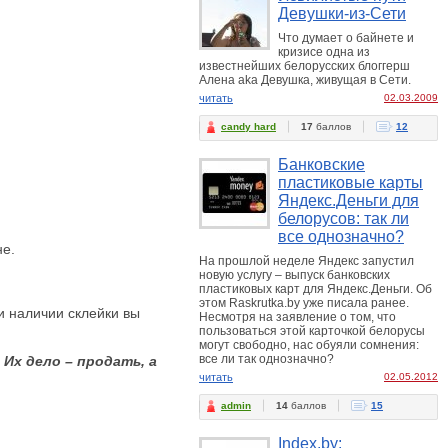
Девушки-из-Сети
Что думает о байнете и
кризисе одна из
известнейших белорусских блоггерш
Алена aka Девушка, живущая в Сети.
читать
02.03.2009
candy hard
17
баллов
12
Банковские
пластиковые карты
Яндекс.Деньги для
белорусов: так ли
все однозначно?
не.
На прошлой неделе Яндекс запустил
новую услугу – выпуск банковских
пластиковых карт для Яндекс.Деньги. Об
этом Raskrutka.by уже писала ранее.
и наличии склейки вы
Несмотря на заявление о том, что
пользоваться этой карточкой белорусы
могут свободно, нас обуяли сомнения:
все ли так однозначно?
Их дело – продать, а
читать
02.05.2012
admin
14
баллов
15
Index.by: