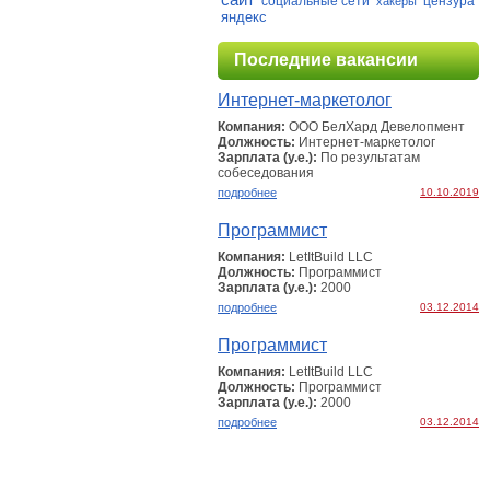
социальные сети
цензура
хакеры
яндекс
Последние вакансии
Интернет-маркетолог
Компания:
ООО БелХард Девелопмент
Должность:
Интернет-маркетолог
Зарплата (у.е.):
По результатам
собеcедования
подробнее
10.10.2019
Программист
Компания:
LetItBuild LLC
Должность:
Программист
Зарплата (у.е.):
2000
подробнее
03.12.2014
Программист
Компания:
LetItBuild LLC
Должность:
Программист
Зарплата (у.е.):
2000
подробнее
03.12.2014