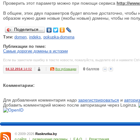
Проверить этот параметр можно при помощи сервиса
http://www
В общем, этих двух параметров будет вполне достаточно, чтобы 
образом нужно даже новые (якобы новые) домены, чтобы не полу
Поделиться…
Тэги:
domen
,
indeks
,
pokupka-domena
Публикации по теме:
Самые дорогие домены в истории
Если вы заметили ошибку в тексте новости, пожалуйста, выделите её и нажмите Ctrl
0
баллов
--
+
04.12.2014
14:02
Все публикации
Комментарии:
Для добавления комментария надо
зарегистрироваться
и
авториз
Добавить комментарий можно после авторизации через Loginza.
© 2009-2026
Raskrutka
.
by
о сайте
|
размещение рекламы
|
F.A.Q.
|
Регистрация