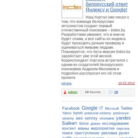
белорусский ответ
Яндексу и Google!
Наш портал уже писал о
том, что команда белорусских
энтузиастов создает первый
отечественный поисковик – Index.by.
Разработчики уверяют, что в нем не
будет спама, а все сайты из индекса
будут проходить ручную проверку и
оцениваться живыми людьми.
Планируется, что бета-версия Index.by
заработает уже этой весной.
Корреспондент портала встретился с
одним из создателей белорусского
поисковика Андреем Месником и
подробно расспросил его об этом
проекте.
читать
10.02.2012
admin
14
баллов
18
Google
Facebook
IT
Twitter
Microsoft
bynet
Yahoo
poiskovie sistemy
poiskovye-
yandex
seo
servisy
sistemy
vkontakte
Байнет
исследование
блоги
домен
маны
контент
мероприятие
персона
поиск
реклама
рунет
преступление
сайт