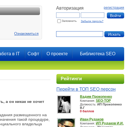
Авторизация
регистрация
Запомнить
Забыли пароль?
Ознакомиться
абота в IT
Софт
О проекте
Библиотека SEO
Рейтинги
Перейти в ТОП SEO персон
Вадим Прокопенко
SEO-TOP
Компания:
ь, а он никак не хочет
Должность:
ИП Прокопенко
В.Г
0 баллов
падания размещенного на
 значения такой процедуре,
Иван Рудаков
ИП Рудаков И.И.
енциального владельца
Компания: