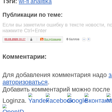
Тэги:
wi-fi analitika
Публикации по теме:
Если вы заметили ошибку в тексте новости, п
нажмите Ctrl+Enter
0
баллов
--
+
03.03.2020
09:27
Все публикации
Комментарии:
Для добавления комментария надо
з
авторизоваться
.
Добавить комментарий можно после 
Loginza.