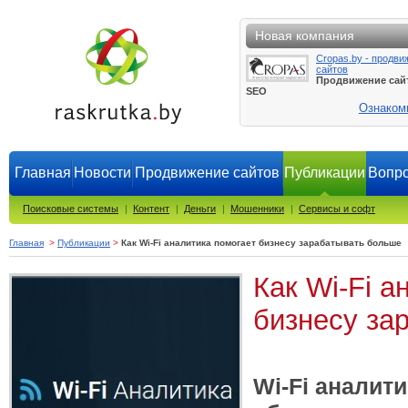
Новая компания
Cropas.by - продви
сайтов
Продвижение сай
SEO
Ознаком
Главная
Новости
Продвижение сайтов
Публикации
Вопро
Поисковые системы
|
Контент
|
Деньги
|
Мошенники
|
Сервисы и софт
Главная
>
Публикации
>
Как Wi-Fi аналитика помогает бизнесу зарабатывать больше
Как Wi-Fi а
бизнесу за
Wi-Fi аналит