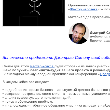
Оригинальное сочетание 
«
Фактор человека
», – по
Материал для программы 
Дмитрий С
отделения 
Европе, авт
Вы сможете предложить Дмитрию Сатину свой собс
Сайты для этого
мастер-класса
будут отобраны из заявок участн
шанс получить юзабилити-аудит вашего проекта и рекомен
IV ежегодной Международной практической конференции «
Продв
В каждом кейсе вас ожидает:
• подробное интервью бизнеса – испытуемый должен быть готов р
• создание портрета целевого клиента – совместными усилиями 
• анализ существующего положения дел*,
• поиск и обсуждение проблем,
• и напоследок – публичное обещание участника исправить най