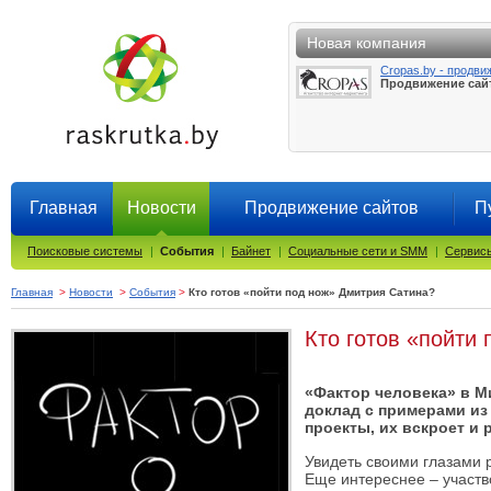
Новая компания
Cropas.by - продви
Продвижение сай
Главная
Новости
Продвижение сайтов
П
Поисковые системы
|
События
|
Байнет
|
Социальные сети и SMM
|
Сервисы
Главная
>
Новости
>
События
>
Кто готов «пойти под нож» Дмитрия Сатина?
Кто готов «пойти
«Фактор человека» в М
доклад с примерами из
проекты, их вскроет и
Увидеть своими глазами 
Еще интереснее – участво