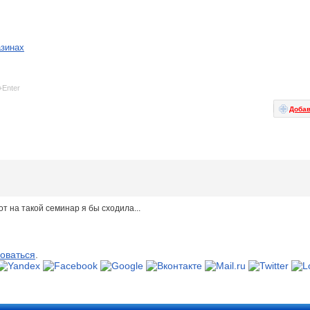
азинах
+Enter
Добав
вот на такой семинар я бы сходила...
оваться
.