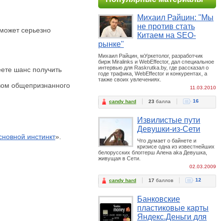
Михаил Райцин: ''Мы
не против стать
 может серьезно
Китаем на SEO-
рынке''
Михаил Райцин, мУркетолог, разработчик
бирж Miralinks и WebEffector, дал специальное
интервью для Raskrutka.by, где рассказал о
еете шанс получить
годе трафика, WebEffector и конкурентах, а
также своих увлечениях.
твом общепризнанного
11.03.2010
16
candy hard
23
балла
Извилистые пути
Девушки-из-Сети
сновной инстинкт
».
Что думает о байнете и
кризисе одна из известнейших
белорусских блоггерш Алена aka Девушка,
живущая в Сети.
02.03.2009
12
candy hard
17
баллов
Банковские
пластиковые карты
Яндекс.Деньги для