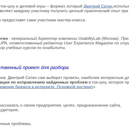
ток-шоу и деловой игры – формат, который
Дмитрий Сатин
использ
зволяет каждому участнику получить ценный практический опыт при
предоставят сами участники мастер-класса.
атин
-
генеральный директор компании UsabilityLab (Москва). Пр
UPA, ответственный редактор User Experience Magazine по стр
ор учебных курсов по юзабилити.
твенный проект для разбора
иков. Дмитрий Сатин сам выберет проекты, наиболее интересные д
дации по исправлению найденных проблем
в ток-шоу, которое п
ижение бизнеса в интернете. Основной инстинкт
».
ассказать о своем предприятии, целях, предназначении сайта,
аудитории,
денные проблемы.