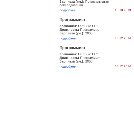
Зарплата (у.е.):
По результатам
собеcедования
подробнее
10.10.2019
Программист
Компания:
LetItBuild LLC
Должность:
Программист
Зарплата (у.е.):
2000
подробнее
03.12.2014
Программист
Компания:
LetItBuild LLC
Должность:
Программист
Зарплата (у.е.):
2000
подробнее
03.12.2014