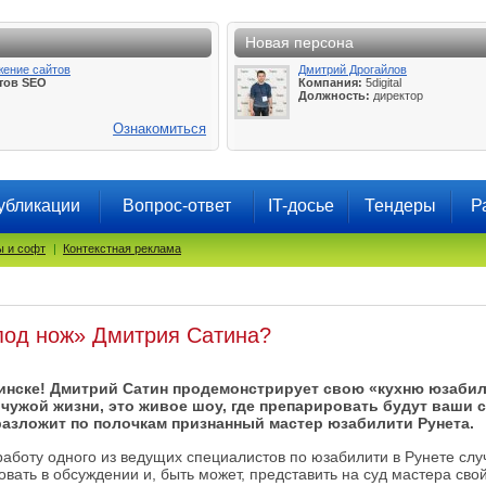
Новая персона
жение сайтов
Дмитрий Дрогайлов
тов SEO
Компания:
5digital
Должность:
директор
Ознакомиться
убликации
Вопрос-ответ
IT-досье
Тендеры
Р
 и софт
|
Контекстная реклама
 под нож» Дмитрия Сатина?
инске! Дмитрий Сатин продемонстрирует свою «кухню юзабили
 чужой жизни, это живое шоу, где препарировать будут ваши
 разложит по полочкам признанный мастер юзабилити Рунета.
работу одного из ведущих специалистов по юзабилити в Рунете слу
вать в обсуждении и, быть может, представить на суд мастера сво