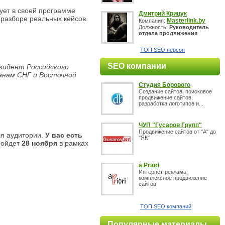
ует в своей программе
Дмитрий Крицук
 разборе реальных кейсов.
Masterlink.by
Компания:
Должность:
Руководитель
отдела продвижения
ТОП SEO персон
SEO компании
езидент Российского
анам СНГ и Восточной
Студия Борового
Создание сайтов, поисковое
продвижение сайтов,
разработка логотипов и...
ЧУП "Гусаров Групп"
Продвижение сайтов от "А" до
ля аудитории.
У вас есть
"ЯК"
ройдет
28 ноября
в рамках
a Priori
Интернет-реклама,
комплексное продвижение
сайтов
ТОП SEO компаний
Популярные материалы