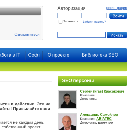
Авторизация
регистрация
Запомнить
Забыли пароль?
Ознакомиться
абота в IT
Софт
О проекте
Библиотека SEO
SEO персоны
Сергей (kras) Красакович
Компания:
Должность:
ти» в действии. Это не
 сайты! Присылайте свои
Александр Самойлов
ABIATEC
Компания:
чается не каждый день.
Должность:
директор
й собственный проект.