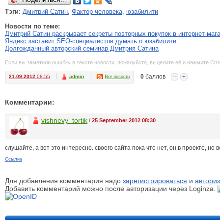
Тэги:
Дмитрий Сатин
,
Фактор человека
,
юзабилити
Новости по теме:
Дмитрий Сатин раскрывает секреты повторных покупок в интернет-маг
Яндекс заставит SEO-специалистов думать о юзабилити
Долгожданный авторский семинар Дмитрия Сатина
Если вы заметили ошибку в тексте новости, пожалуйста, выделите её и нажмите Ctrl
0
баллов
--
+
21.09.2012
08:55
admin
Все новости
Комментарии:
vishnevy_tortik
/
25 September 2012 08:30
слушайте, а вот это интересно. своего сайта пока что нет, он в проекте, но 
Ссылка
Для добавления комментария надо
зарегистрироваться
и
авториз
Добавить комментарий можно после авторизации через Loginza.