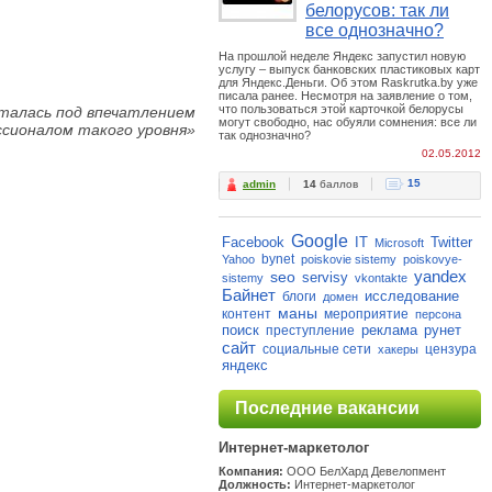
белорусов: так ли
все однозначно?
На прошлой неделе Яндекс запустил новую
услугу – выпуск банковских пластиковых карт
для Яндекс.Деньги. Об этом Raskrutka.by уже
писала ранее. Несмотря на заявление о том,
что пользоваться этой карточкой белорусы
сталась под впечатлением
могут свободно, нас обуяли сомнения: все ли
сионалом такого уровня»
так однозначно?
02.05.2012
15
admin
14
баллов
Google
Facebook
IT
Twitter
Microsoft
bynet
Yahoo
poiskovie sistemy
poiskovye-
yandex
seo
servisy
sistemy
vkontakte
Байнет
исследование
блоги
домен
маны
контент
мероприятие
персона
поиск
реклама
рунет
преступление
сайт
социальные сети
цензура
хакеры
яндекс
Последние вакансии
Интернет-маркетолог
Компания:
ООО БелХард Девелопмент
Должность:
Интернет-маркетолог