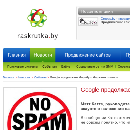
Новая компания
Cropas.by - продви
Продвижение сай
Главная
Новости
Продвижение сайтов
П
Поисковые системы
|
События
|
Байнет
|
Социальные сети и SMM
|
Сервисы
Главная
>
Новости
>
События
>
Google продолжает борьбу с биржами ссылок
Google продолжае
Мэтт Каттс, руководите
акаунте о наложении с
В сообщении Каттс отмеч
не совсем понятно, что 