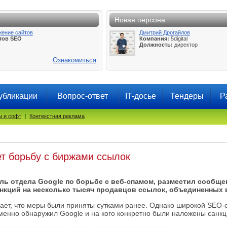
Новая персона
жение сайтов
Дмитрий Дрогайлов
тов SEO
Компания:
5digital
Должность:
директор
Ознакомиться
убликации
Вопрос-ответ
IT-досье
Тендеры
Р
 и софт
|
Контекстная реклама
т борьбу с биржами ссылок
ль отдела Google по борьбе с веб-спамом, разместил сообщен
анкций на несколько тысяч продавцов ссылок, объединенных 
ает, что меры были приняты сутками ранее. Однако широкой SEO-
именно обнаружил Google и на кого конкретно были наложены санкц