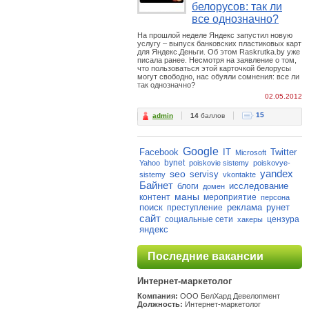
белорусов: так ли
все однозначно?
На прошлой неделе Яндекс запустил новую
услугу – выпуск банковских пластиковых карт
для Яндекс.Деньги. Об этом Raskrutka.by уже
писала ранее. Несмотря на заявление о том,
что пользоваться этой карточкой белорусы
могут свободно, нас обуяли сомнения: все ли
так однозначно?
02.05.2012
15
admin
14
баллов
Google
Facebook
IT
Twitter
Microsoft
bynet
Yahoo
poiskovie sistemy
poiskovye-
yandex
seo
servisy
sistemy
vkontakte
Байнет
исследование
блоги
домен
маны
контент
мероприятие
персона
поиск
реклама
рунет
преступление
сайт
социальные сети
цензура
хакеры
яндекс
Последние вакансии
Интернет-маркетолог
Компания:
ООО БелХард Девелопмент
Должность:
Интернет-маркетолог