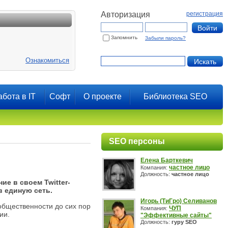
Авторизация
регистрация
Запомнить
Забыли пароль?
Ознакомиться
абота в IT
Софт
О проекте
Библиотека SEO
SEO персоны
Елена Барткевич
частное лицо
Компания:
Должность:
частное лицо
ие в своем Twitter-
в единую сеть.
Игорь (ТиГро) Селиванов
общественности до сих пор
ЧУП
Компания:
ии.
"Эффективные сайты"
Должность:
гуру SEO