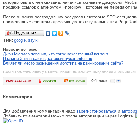
которых была с ней связана, начались активные дискуссии. Чтоб
продажи ссылок с атрибутом «nofollow», которые не передают Pa
После анализа пострадавших ресурсов некоторые SEO-специалист
применявшие слишком агрессивную тактику повышения PageRan
Поделиться…
Тэги:
google
,
ssylki
Новости по теме:
Джон Мюллер пояснил, что такое качественный контент
Названы 3 типа сайтов, которым нужен Sitemap
Влияет ли место размещения логотипа на ранжирование сайта?
Если вы заметили ошибку в тексте новости, пожалуйста, выделите её и нажмите Ctrl
0
баллов
--
+
16.05.2013
11:36
observer
Все новости
Комментарии:
Для добавления комментария надо
зарегистрироваться
и
авториз
Добавить комментарий можно после авторизации через Loginza.