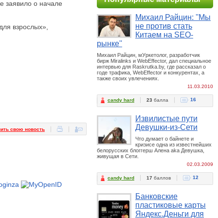
е заявило о начале
Михаил Райцин: ''Мы
не против стать
для взрослых»,
Китаем на SEO-
рынке''
Михаил Райцин, мУркетолог, разработчик
бирж Miralinks и WebEffector, дал специальное
интервью для Raskrutka.by, где рассказал о
годе трафика, WebEffector и конкурентах, а
также своих увлечениях.
11.03.2010
16
candy hard
23
балла
Извилистые пути
Девушки-из-Сети
ить свою новость
Что думает о байнете и
кризисе одна из известнейших
белорусских блоггерш Алена aka Девушка,
живущая в Сети.
02.03.2009
12
candy hard
17
баллов
Банковские
пластиковые карты
Яндекс.Деньги для