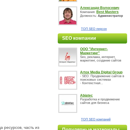
Александр Волосевич
Best Masters
Компания:
Должность:
Администратор
ТОП SEO персон
SEO компании
OOO "Интернет-
Маркетинг"
Seo, реклама, интернет,
маркетинг, создание сайтов
Artox Media Digital Group
- SEO. Продвижение сайтов в
поисковых системах
- Контекстная...
Abiatec
Разработка и продвижение
сайтов для бизнеса
ТОП SEO компаний
а ресурсов, часть из
Популярные материалы