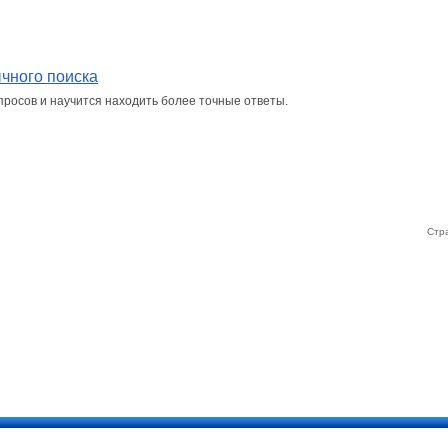
ычного поиска
просов и научится находить более точные ответы.
Стр