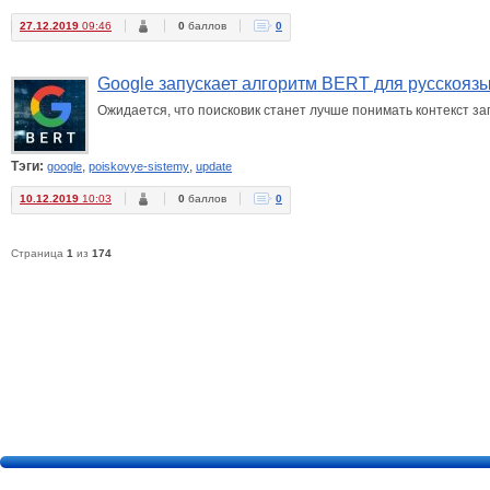
27.12.2019
09:46
0
баллов
0
Google запускает алгоритм BERT для русскояз
Ожидается, что поисковик станет лучше понимать контекст за
Тэги:
,
,
google
poiskovye-sistemy
update
10.12.2019
10:03
0
баллов
0
Страница
1
из
174