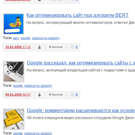
Как оптимизировать сайт под алгоритм BERT
На вопрос, интересующий многих оптимизаторов, ответил Дж
Тэги:
,
,
bert
google
poiskovye-sistemy
15.01.2020
17:12
0
баллов
0
Google рассказал, как оптимизировать сайты с
На вопрос, волнующий владельцев сайтов с подкастами и ауд
Тэги:
,
google
poiskovye-sistemy
09.01.2020
09:37
0
баллов
0
Google: комментарии расцениваются как основ
Об этом в очередном видео рассказал сотрудник Google Джон
Тэги:
,
google
poiskovye-sistemy