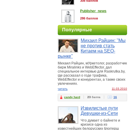
308 баллов
Publisher_news
286 баллов
Популярные
Михаил Райцин: ''Мы
не против стать
Китаем на SEO-
рынке''
Михаил Райцин, мУркетолог, разработчик
бирж Miralinks и WebEffector, дал
специальное интервью для Raskrutka.by,
где рассказал о годе трафика,
WebEffector и конкурентах, а также своих
увлечениях.
читать
11.03.2010
candy hard
23
балла
16
Извилистые пути
Девушки-из-Сети
Что думает о байнете и
кризисе одна из
известнейших белорусских блоггерш