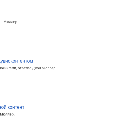
он Мюллер.
 аудиоконтентом
иокнигами, ответил Джон Мюллер.
ной контент
 Мюллер.