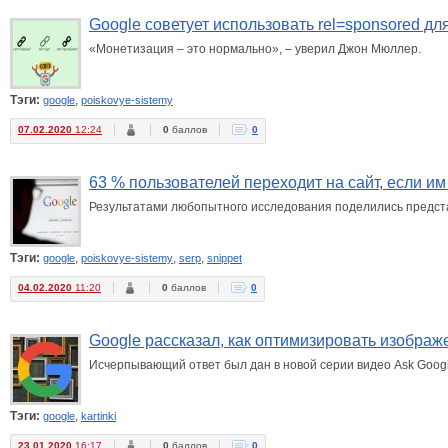
Google советует использовать rel=sponsored дл
«Монетизация – это нормально», – уверил Джон Мюллер.
Тэги:
,
google
poiskovye-sistemy
07.02.2020
12:24
0
баллов
0
63 % пользователей переходит на сайт, если и
Результатами любопытного исследования поделились представит
Тэги:
,
,
,
google
poiskovye-sistemy
serp
snippet
04.02.2020
11:20
0
баллов
0
Google рассказал, как оптимизировать изображ
Исчерпывающий ответ был дан в новой серии видео Ask Goog
Тэги:
,
google
kartinki
23.01.2020
16:17
0
баллов
0