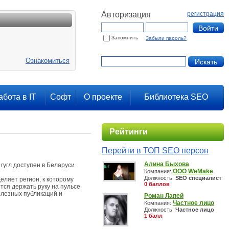
Авторизация
регистрация
Запомнить
Забыли пароль?
Ознакомиться
абота в IT
Софт
О проекте
Библиотека SEO
Рейтинги
Перейти в ТОП SEO персон
Алина Быхова
гугл доступен в Беларуси
ООО WeMake
Компания:
Должность:
SEO специалист
еляет регион, к которому
0 баллов
тся держать руку на пульсе
олезных публикаций и
Роман Лапей
Частное лицо
Компания:
Должность:
Частное лицо
1 балл