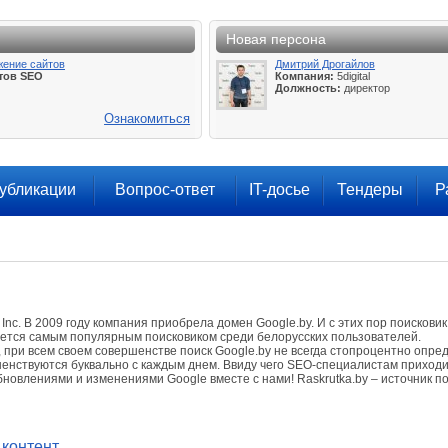
Новая персона
жение сайтов
Дмитрий Дрогайлов
тов SEO
Компания:
5digital
Должность:
директор
Ознакомиться
убликации
Вопрос-ответ
IT-досье
Тендеры
Р
c. В 2009 году компания приобрела домен Google.by. И с этих пор поисковик 
яется самым популярным поисковиком среди белорусских пользователей.
при всем своем совершенстве поиск Google.by не всегда стопроцентно опред
ршенствуются буквально с каждым днем. Ввиду чего SEO-специалистам приходи
новлениями и изменениями Google вместе с нами! Raskrutka.by – источник п
 контент