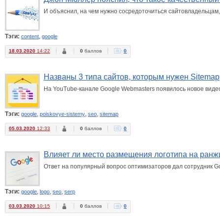
И объяснил, на чем нужно сосредоточиться сайтовладельцам,
Тэги:
,
content
google
18.03.2020
14:22
0
баллов
0
Названы 3 типа сайтов, которым нужен Sitemap
На YouTube-канале Google Webmasters появилось новое видео,
Тэги:
,
,
,
google
poiskovye-sistemy
seo
sitemap
05.03.2020
12:33
0
баллов
0
Влияет ли место размещения логотипа на ранж
Ответ на популярный вопрос оптимизаторов дал сотрудник G
Тэги:
,
,
,
google
logo
seo
serp
03.03.2020
10:15
0
баллов
0