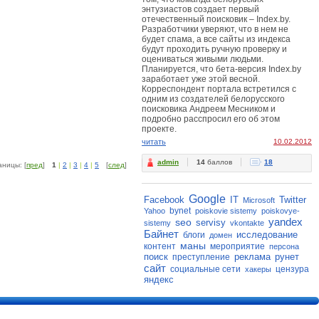
энтузиастов создает первый
отечественный поисковик – Index.by.
Разработчики уверяют, что в нем не
будет спама, а все сайты из индекса
будут проходить ручную проверку и
оцениваться живыми людьми.
Планируется, что бета-версия Index.by
заработает уже этой весной.
Корреспондент портала встретился с
одним из создателей белорусского
поисковика Андреем Месником и
подробно расспросил его об этом
проекте.
читать
10.02.2012
admin
14
баллов
18
аницы: [
пред
]
1
|
2
|
3
|
4
|
5
[
след
]
Google
Facebook
IT
Twitter
Microsoft
bynet
Yahoo
poiskovie sistemy
poiskovye-
yandex
seo
servisy
sistemy
vkontakte
Байнет
исследование
блоги
домен
маны
контент
мероприятие
персона
поиск
реклама
рунет
преступление
сайт
социальные сети
цензура
хакеры
яндекс