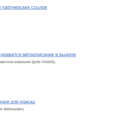
я партнерских ссылок
м нравится метаописание в выдаче
ели компании Ignite Visibility.
ения для поиска
le Webmasters.