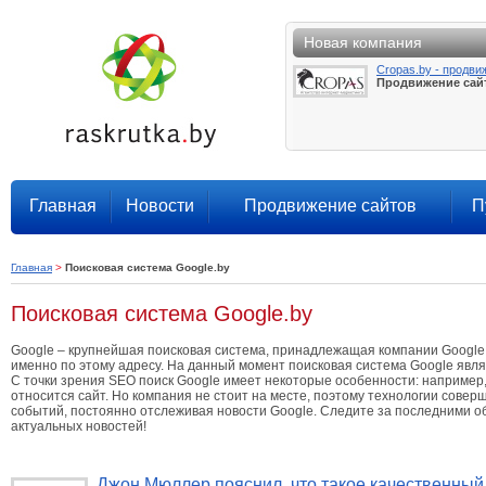
Новая компания
Cropas.by - продви
Продвижение сай
Главная
Новости
Продвижение сайтов
П
Главная
>
Поисковая система Google.by
Поисковая система Google.by
Google – крупнейшая поисковая система, принадлежащая компании Google In
именно по этому адресу. На данный момент поисковая система Google явл
С точки зрения SEO поиск Google имеет некоторые особенности: например, 
относится сайт. Но компания не стоит на месте, поэтому технологии сове
событий, постоянно отслеживая новости Google. Следите за последними об
актуальных новостей!
Джон Мюллер пояснил, что такое качественный