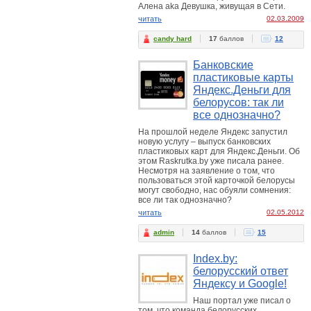
Алена aka Девушка, живущая в Сети.
читать
02.03.2009
candy hard
17
баллов
12
Банковские
пластиковые карты
Яндекс.Деньги для
белорусов: так ли
все однозначно?
На прошлой неделе Яндекс запустил
новую услугу – выпуск банковских
пластиковых карт для Яндекс.Деньги. Об
этом Raskrutka.by уже писала ранее.
Несмотря на заявление о том, что
пользоваться этой карточкой белорусы
могут свободно, нас обуяли сомнения:
все ли так однозначно?
читать
02.05.2012
admin
14
баллов
15
Index.by:
белорусский ответ
Яндексу и Google!
Наш портал уже писал о
том, что команда белорусских