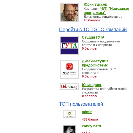
Юрий Зиссер
ЧУП "Надежные
Компания:
программы"
Должность:
гендиректор
10 баллов
Перейти в ТОП SEO компаний
Студия ГУТА
Создание и продвижение
сайтов в Интернете
0 баллов
Дизайн-студия
КредоСистемс
Создание сайтов, SEO,
консалтинг
0 баллов
Юникодинг
Разработка веб-сайтов любой
сложности
0 баллов
ТОП пользователей
admin
483 балла
candy hard