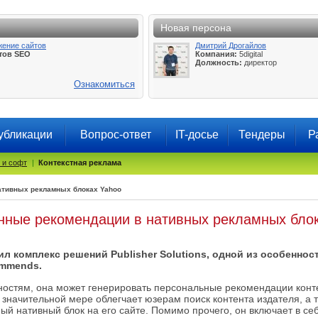
Новая персона
жение сайтов
Дмитрий Дрогайлов
тов SEO
Компания:
5digital
Должность:
директор
Ознакомиться
убликации
Вопрос-ответ
IT-досье
Тендеры
Р
 и софт
|
Контекстная реклама
ативных рекламных блоках Yahoo
нные рекомендации в нативных рекламных бло
л комплекс решений Publisher Solutions, одной из особеннос
ommends.
остям, она может генерировать персональные рекомендации конт
 значительной мере облегчает юзерам поиск контента издателя, а 
й нативный блок на его сайте. Помимо прочего, он включает в се