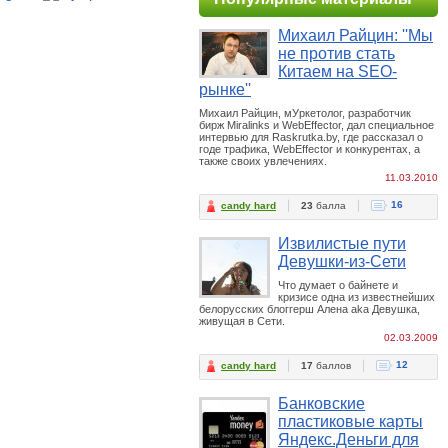
Михаил Райцин: ''Мы
не против стать
Китаем на SEO-
рынке''
Михаил Райцин, мУркетолог, разработчик
бирж Miralinks и WebEffector, дал специальное
интервью для Raskrutka.by, где рассказал о
годе трафика, WebEffector и конкурентах, а
также своих увлечениях.
11.03.2010
16
candy hard
23
балла
Извилистые пути
Девушки-из-Сети
Что думает о байнете и
кризисе одна из известнейших
белорусских блоггерш Алена aka Девушка,
живущая в Сети.
02.03.2009
12
candy hard
17
баллов
Банковские
пластиковые карты
Яндекс.Деньги для