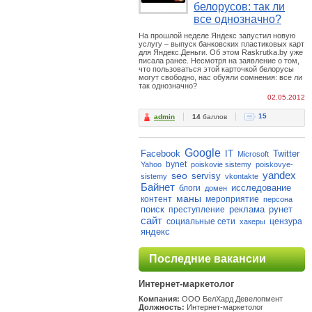
белорусов: так ли
все однозначно?
На прошлой неделе Яндекс запустил новую
услугу – выпуск банковских пластиковых карт
для Яндекс.Деньги. Об этом Raskrutka.by уже
писала ранее. Несмотря на заявление о том,
что пользоваться этой карточкой белорусы
могут свободно, нас обуяли сомнения: все ли
так однозначно?
02.05.2012
15
admin
14
баллов
Google
Facebook
IT
Twitter
Microsoft
bynet
Yahoo
poiskovie sistemy
poiskovye-
yandex
seo
servisy
sistemy
vkontakte
Байнет
исследование
блоги
домен
маны
контент
мероприятие
персона
поиск
реклама
рунет
преступление
сайт
социальные сети
цензура
хакеры
яндекс
Последние вакансии
Интернет-маркетолог
Компания:
ООО БелХард Девелопмент
Должность:
Интернет-маркетолог