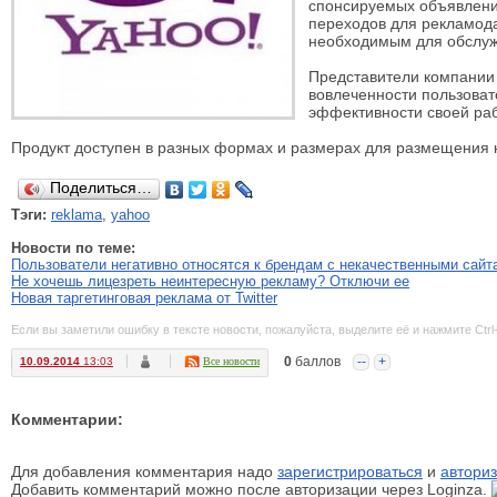
спонсируемых объявлени
переходов для рекламод
необходимым для обслуж
Представители компании 
вовлеченности пользова
эффективности своей ра
Продукт доступен в разных формах и размерах для размещения на
Поделиться…
Тэги:
reklama
,
yahoo
Новости по теме:
Пользователи негативно относятся к брендам с некачественными сайт
Не хочешь лицезреть неинтересную рекламу? Отключи ее
Новая таргетинговая реклама от Twitter
Если вы заметили ошибку в тексте новости, пожалуйста, выделите её и нажмите Ctrl
0
баллов
--
+
10.09.2014
13:03
Все новости
Комментарии:
Для добавления комментария надо
зарегистрироваться
и
авториз
Добавить комментарий можно после авторизации через Loginza.