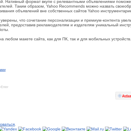
й. Нативный формат вкупе с релевантными объявлениями поможет
ателей. Таким образом, Yahoo Recommends можно назвать своеоб
ивания объявлений вне собственных сайтов Yahoo инструментари
уверены, что сочетание персонализации и премиум-контента увел
телей, предоставив рекламодателям и издателям уникальный инст
боты.
 любом макете сайта, как для ПК, так и для мобильных устройств
ами
+Enter
Добав
оваться
.