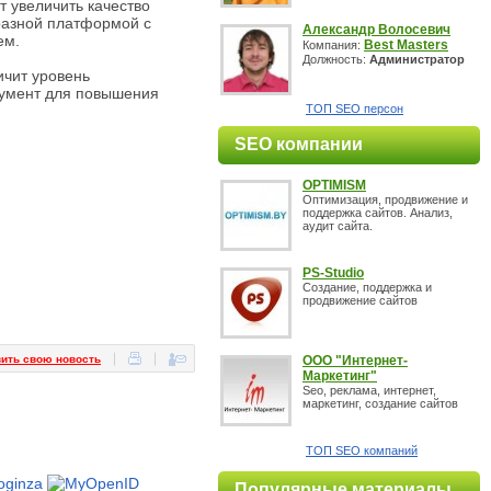
 увеличить качество
разной платформой с
Александр Волосевич
ем.
Best Masters
Компания:
Должность:
Администратор
ичит уровень
румент для повышения
ТОП SEO персон
SEO компании
.
OPTIMISM
Оптимизация, продвижение и
поддержка сайтов. Анализ,
аудит сайта.
PS-Studio
Создание, поддержка и
продвижение сайтов
ить свою новость
OOO "Интернет-
Маркетинг"
Seo, реклама, интернет,
маркетинг, создание сайтов
ТОП SEO компаний
Популярные материалы