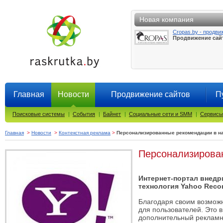
Новая компания
Cropas.by - продви
Продвижение сай
Главная
Новости
Продвижение сайтов
П
Поисковые системы
|
События
|
Байнет
|
Социальные сети и SMM
|
Сервисы
Главная
>
Новости
>
Контекстная реклама
>
Персонализированные рекомендации в н
Персонализирова
Интернет-портал внедри
технология Yahoo Rec
Благодаря своим возможн
для пользователей. Это в
дополнительный рекламны