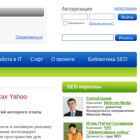
Авторизация
регистрация
Запомнить
Забыли пароль?
Ознакомиться
абота в IT
Софт
О проекте
Библиотека SEO
SEO персоны
ках Yahoo
Сергей Царик
Webcom Media
Компания:
Должность:
директор
белорусского направления
тей которого стала
Webcom Media
Игорь (ТиГро) Селиванов
ента и нативную рекламу
ЧУП
Компания:
также интегрирует
"Эффективные сайты"
бя пространство для
Должность:
гуру SEO