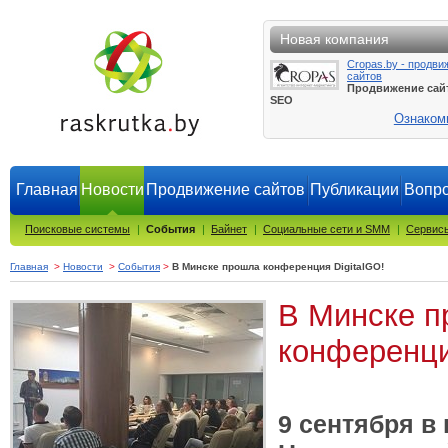
Новая компания
Cropas.by - продви
сайтов
Продвижение сай
SEO
Ознаком
Главная
Новости
Продвижение сайтов
Публикации
Вопро
Поисковые системы
|
События
|
Байнет
|
Социальные сети и SMM
|
Сервисы
Главная
>
Новости
>
События
>
В Минске прошла конференция DigitalGO!
В Минске 
конференци
9 сентября в