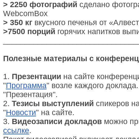
> 2250 фотографий
сделано фотог
WebcomBox
> 350 кг
вкусного печенья от «Алвес
>7500 порций
горячих напитков выпи
_______________________________
Полезные материалы с конференц
1.
Презентации
на сайте конференци
"
Программа
" возле каждого доклада
"Презентация".
2.
Тезисы выступлений
спикеров на
"
Новости
" на сайте.
3.
Видеозаписи докладов
можно при
ссылке
.