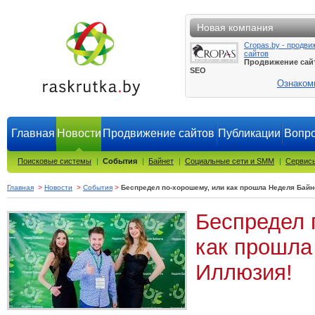
Новая компания
Cropas.by - продви
сайтов
Продвижение сай
SEO
Ознаком
Главная
Новости
Продвижение сайтов
Публикации
Вопро
Поисковые системы
|
События
|
Байнет
|
Социальные сети и SMM
|
Сервисы
Главная
>
Новости
>
События
>
Беспредел по-хорошему, или как прошла Неделя Байн
Беспредел 
как прошла
Иллюзия!