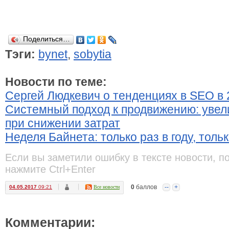
Поделиться…
Тэги:
bynet
,
sobytia
Новости по теме:
Сергей Людкевич о тенденциях в SEO в 
Системный подход к продвижению: уве
при снижении затрат
Неделя Байнета: только раз в году, толь
Если вы заметили ошибку в тексте новости, п
нажмите Ctrl+Enter
0
баллов
--
+
04.05.2017
09:21
Все новости
Комментарии: