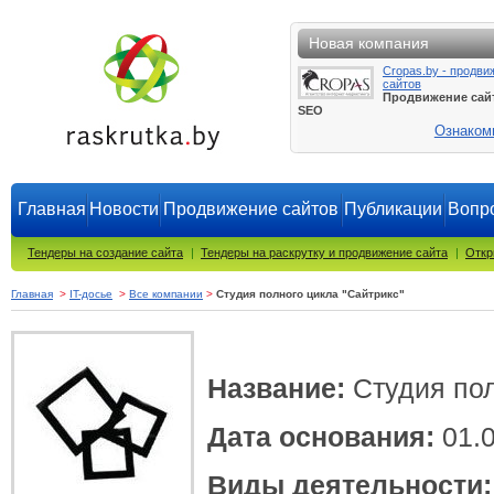
Новая компания
Cropas.by - продви
сайтов
Продвижение сай
SEO
Ознаком
Главная
Новости
Продвижение сайтов
Публикации
Вопро
Тендеры на создание сайта
|
Тендеры на раскрутку и продвижение сайта
|
Откр
Главная
>
IT-досье
>
Все компании
>
Студия полного цикла "Сайтрикс"
Название:
Студия пол
Дата основания:
01.0
Виды деятельности: