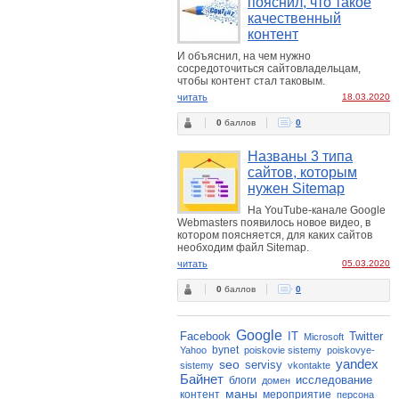
пояснил, что такое
качественный
контент
И объяснил, на чем нужно
сосредоточиться сайтовладельцам,
чтобы контент стал таковым.
читать
18.03.2020
0
баллов
0
Названы 3 типа
сайтов, которым
нужен Sitemap
На YouTube-канале Google
Webmasters появилось новое видео, в
котором поясняется, для каких сайтов
необходим файл Sitemap.
читать
05.03.2020
0
баллов
0
Google
Facebook
IT
Twitter
Microsoft
bynet
Yahoo
poiskovie sistemy
poiskovye-
yandex
seo
servisy
sistemy
vkontakte
Байнет
исследование
блоги
домен
маны
контент
мероприятие
персона