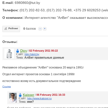
E-mail:
6980860@tut.by
Телефон:
(017) 202-82-53, (017) 202-76-88, +375 29 6028253 (ve
О компании:
Интернет-агентство "АлВит" оказывает высококласс
Рейтинг
0
баллов
--
+
Отзывы:
Djoy
/
02 February 2011 00:22
Сайт:
http://alvit.by
Тема:
АлВит правильные данные
Рекламное объединение "АлВит" основана 20 марта 1991г
Отдел интернет проектов основан 1 сентября 1998г
естественно всему есть документальное подтверждение
Ссылка
Kaisser
/
06 February 2011 16:33
Сайт:
http://www.kaisser.ru
Тема:
иии?