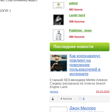
знаю, СофтКонвейер видел,
admin
483 балла
БОГИ! :)
candy hard
308 баллов
Publisher_news
286 баллов
Последние новости
Как коронавирус
повлиял на
поведение
пользователей в
интернете
Старший SEO-менеджер Merkle Алексис
Сэндерс рассказала об этом на Search
Engine Land.
читать
26.03.2020
0
баллов
0
Джон Мюллер