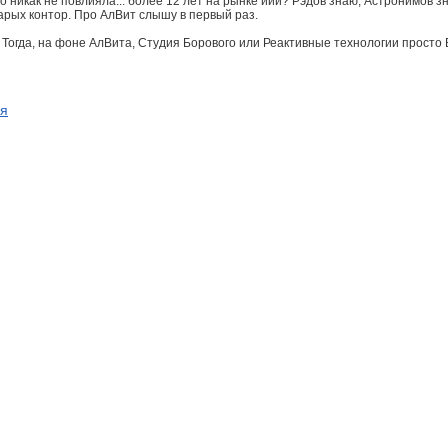
о никак не повлияла... более 12 лет на рынке иии? Рэдов знаю, Астронимов 
арых контор. Про АлВит слышу в первый раз.
. Тогда, на фоне АлВита, Студия Борового или Реактивные технологии просто 
ся