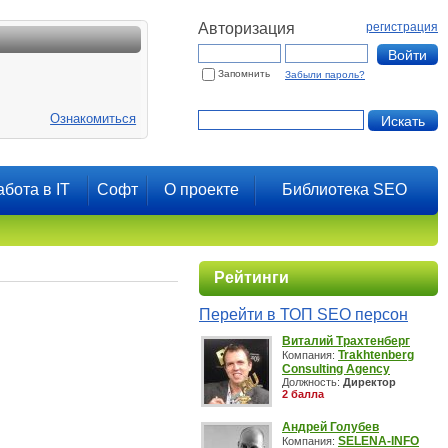
Авторизация
регистрация
Запомнить
Забыли пароль?
Ознакомиться
абота в IT
Софт
О проекте
Библиотека SEO
Рейтинги
Перейти в ТОП SEO персон
Виталий Трахтенберг
Trakhtenberg
Компания:
Consulting Agency
Должность:
Директор
2 балла
Андрей Голубев
SELENA-INFO
Компания: