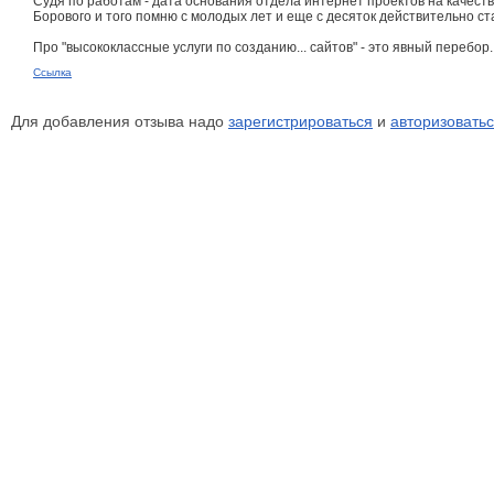
Судя по работам - дата основания отдела интернет проектов на качеств
Борового и того помню с молодых лет и еще с десяток действительно ст
Про "высококлассные услуги по созданию... сайтов" - это явный перебор
Ссылка
Для добавления отзыва надо
зарегистрироваться
и
авторизовать