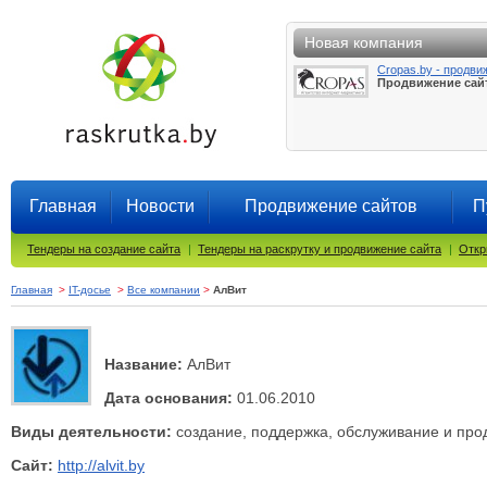
Новая компания
Cropas.by - продви
Продвижение сай
Главная
Новости
Продвижение сайтов
П
Тендеры на создание сайта
|
Тендеры на раскрутку и продвижение сайта
|
Откр
Главная
>
IT-досье
>
Все компании
>
АлВит
Название:
АлВит
Дата основания:
01.06.2010
Виды деятельности:
создание, поддержка, обслуживание и про
Сайт:
http://alvit.by