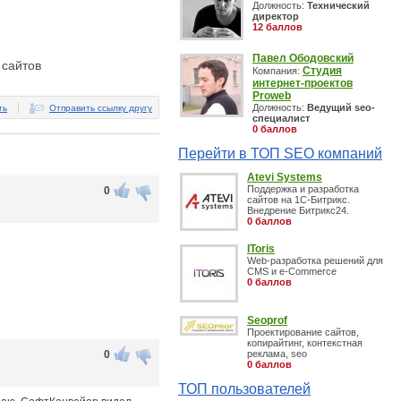
Должность:
Технический
директор
12 баллов
Павел Ободовский
 сайтов
Студия
Компания:
интернет-проектов
Proweb
Должность:
Ведущий seo-
ть
Отправить ссылку другу
специалист
0 баллов
Перейти в ТОП SEO компаний
Atevi Systems
Поддержка и разработка
0
сайтов на 1С-Битрикс.
Внедрение Битрикс24.
0 баллов
IToris
Web-разработка решений для
CMS и e-Commerce
0 баллов
Seoprof
Проектирование сайтов,
копирайтинг, контекстная
0
реклама, seo
0 баллов
ТОП пользователей