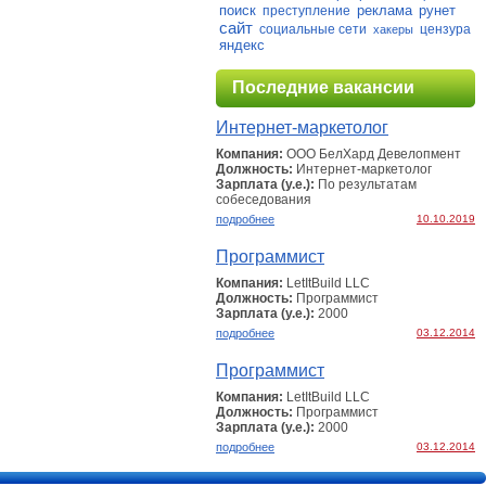
поиск
реклама
рунет
преступление
сайт
социальные сети
цензура
хакеры
яндекс
Последние вакансии
Интернет-маркетолог
Компания:
ООО БелХард Девелопмент
Должность:
Интернет-маркетолог
Зарплата (у.е.):
По результатам
собеcедования
подробнее
10.10.2019
Программист
Компания:
LetItBuild LLC
Должность:
Программист
Зарплата (у.е.):
2000
подробнее
03.12.2014
Программист
Компания:
LetItBuild LLC
Должность:
Программист
Зарплата (у.е.):
2000
подробнее
03.12.2014