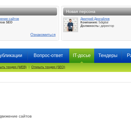
Новая персона
жение сайтов
Дмитрий Дрогайлов
тов SEO
Компания:
5digital
Должность:
директор
Ознакомиться
убликации
Вопрос-ответ
IT-досье
Тендеры
Р
ыть тендер (WEB)
|
Открыть тендер (SEO)
движение сайтов