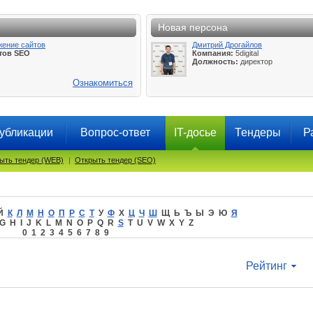
Новая персона
жение сайтов
Дмитрий Дрогайлов
тов SEO
Компания:
5digital
Должность:
директор
Ознакомиться
убликации
Вопрос-ответ
IT-досье
Тендеры
Р
ыть тендер (WEB)
|
Открыть тендер (SEO)
Й
К
Л
М
Н
О
П
Р
С
Т
У
Ф
Х
Ц
Ч
Ш
Щ Ь Ъ Ы Э Ю
Я
G H I J K L M N O P Q R
S
T U V W X Y Z
0 1 2 3 4 5 6 7 8 9
Рейтинг