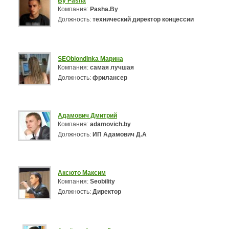
By Pasha
Компания:
Pasha.By
Должность:
технический директор концессии
SEOblondinka Марина
Компания:
самая лучшая
Должность:
фрилансер
Адамович Дмитрий
Компания:
adamovich.by
Должность:
ИП Адамович Д.А
Аксюто Максим
Компания:
Seobility
Должность:
Директор