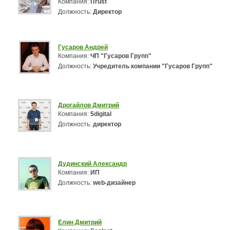
Компания:
ITrust
Должность:
Директор
Гусаров Андрей
Компания:
ЧП "Гусаров Групп"
Должность:
Учредитель компании "Гусаров Групп"
Дрогайлов Дмитрий
Компания:
5digital
Должность:
директор
Дудинский Александр
Компания:
ИП
Должность:
web-дизайнер
Елин Дмитрий