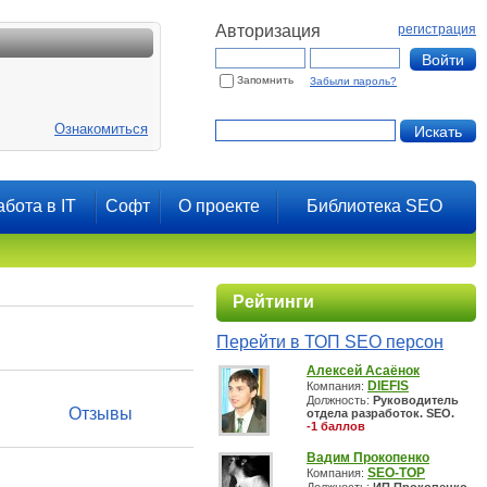
Авторизация
регистрация
Запомнить
Забыли пароль?
Ознакомиться
абота в IT
Софт
О проекте
Библиотека SEO
Рейтинги
Перейти в ТОП SEO персон
Алексей Асаёнок
DIEFIS
Компания:
Должность:
Руководитель
Отзывы
отдела разработок. SEO.
-1 баллов
Вадим Прокопенко
SEO-TOP
Компания: