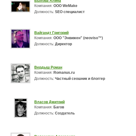
Быхова Алина
Компания:
ООО WeMake
Должность:
SEO специалист
Вайгандт Григорий
Компания:
ООО "Энвижен" (neoviso™)
Должность:
Директор
Вердыш Роман
Компания:
Romanus.ru
Должность:
Частный сеошник и блоггер
Власов Дмитрий
Компания:
Багов
Должность:
Создатель