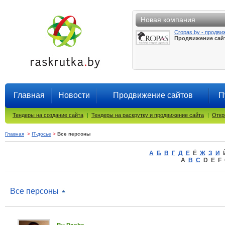
Новая компания
Cropas.by - продви
Продвижение сай
Главная
Новости
Продвижение сайтов
П
Тендеры на создание сайта
|
Тендеры на раскрутку и продвижение сайта
|
Откр
Главная
>
IT-досье
>
Все персоны
А
Б
В
Г
Д
Е
Ё
Ж
З
И
A
B
C
D E F 
Все персоны