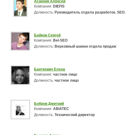
Асаёнок Алексей
Компания:
DIEFIS
Должность:
Руководитель отдела разработок. SEO.
Байков Сергей
Компания:
Bel-SEO
Должность:
Верховный шаман отдела продаж
Барткевич Елена
Компания:
частное лицо
Должность:
частное лицо
Бобров Дмитрий
Компания:
ABIATEC
Должность:
Технический директор