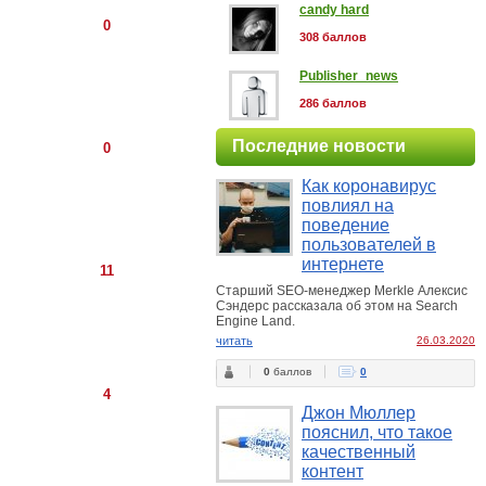
candy hard
0
308 баллов
Publisher_news
286 баллов
Последние новости
0
Как коронавирус
повлиял на
поведение
пользователей в
интернете
11
Старший SEO-менеджер Merkle Алексис
Сэндерс рассказала об этом на Search
Engine Land.
читать
26.03.2020
0
баллов
0
4
Джон Мюллер
пояснил, что такое
качественный
контент