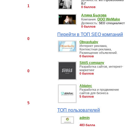
Должность:
ИП Прокопенко
В.Г
1
0 баллов
Алина Быхова
ООО WeMake
Компания:
Должность:
SEO специалист
0 баллов
Перейти в ТОП SEO компаний
0
Obyavkaby
Интернет реклама,
Контекстная реклама,
Размещение объявлений.
0 баллов
SittiS company
Разработка сайтов, интернет-
маркетинг
0
0 баллов
Abiatec
Разработка и продвижение
сайтов для бизнеса
5 баллов
5
ТОП пользователей
admin
483 балла