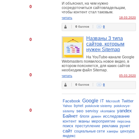
И объяснил, на чем нужно
0
сосредоточиться сайтовладельцам,
чтобы контент стал таковым.
читать
18.03.2020
0
баллов
0
Названы 3 типа
0
сайтов, которым
нужен Sitemap
На YouTube-канале Google
Webmasters появилось новое видео, в
котором поясняется, для каких сайтов
необходим файл Sitemap.
0
читать
05.03.2020
0
баллов
0
Google
Facebook
IT
Twitter
Microsoft
bynet
Yahoo
poiskovie sistemy
poiskovye-
0
yandex
seo
servisy
sistemy
vkontakte
Байнет
исследование
блоги
домен
маны
контент
мероприятие
персона
поиск
реклама
рунет
преступление
сайт
социальные сети
цензура
хакеры
яндекс