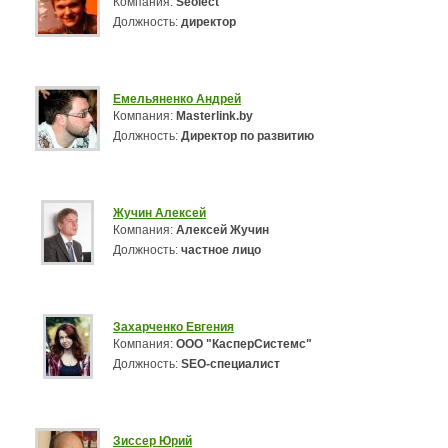
Компания:
Seolect
Должность:
директор
Емельяненко Андрей
Компания:
Masterlink.by
Должность:
Директор по развитию
Жучин Алексей
Компания:
Алексей Жучин
Должность:
частное лицо
Захарченко Евгения
Компания:
ООО "КасперСистемс"
Должность:
SEO-специалист
Зиссер Юрий