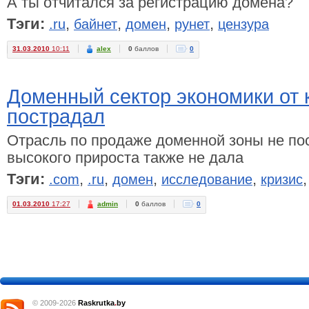
А ты отчитался за регистрацию домена?
Тэги:
,
,
,
,
.ru
байнет
домен
рунет
цензура
31.03.2010
10:11
alex
0
баллов
0
Доменный сектор экономики от 
пострадал
Отрасль по продаже доменной зоны не пос
высокого прироста также не дала
Тэги:
,
,
,
,
.com
.ru
домен
исследование
кризис
01.03.2010
17:27
admin
0
баллов
0
© 2009-2026
Raskrutka
.
by