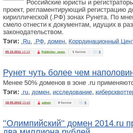
Российские юристы и регистраторы
проект, регламентирующий регистрацию до
кириллической (.РФ) зонах Рунета. По мн
смело отнести к документам, идущих в ра
законодательством.
Тэги:
,
,
,
.Ru
.РФ
домен
Коррдинационный Цен
05.10.2011
12:13
Publisher_news
1
баллов
0
Рунет чуть более чем наполовин
Менее 50% доменов в зоне .ru применяют
Тэги:
,
,
,
.ru
домен
исследование
киберсквотт
18.05.2010
13:40
admin
0
баллов
0
''Олимпийский'' домен 2014.ru 
два миллиона рублей