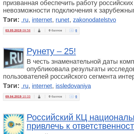
призванная обеспечить работу российских
невозможности подключения к зарубежны
Тэги:
,
,
,
.ru
internet
runet
zakonodatelstvo
03.05.2019
09:58
0
баллов
0
Рунету – 25!
В честь знаменательной даты комп
опубликовала результаты исследо
пользователей российского сегмента инте
Тэги:
,
,
.ru
internet
issledovaniya
09.04.2019
10:33
0
баллов
0
Российский КЦ националь
привлечь к ответственнос