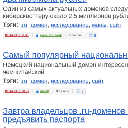
Один из самых актуальных доменов след
киберсквоттеру около 2,5 миллионов рубл
Тэги:
,
,
,
,
.ru
домен
исследование
маны
сайт
08.04.2010
11:41
joker_the_hank
0
баллов
0
Самый популярный национальны
Немецкий национальный домен интересен
чем китайский
Тэги:
,
,
,
.ru
домен
исследование
сайт
05.04.2010
10:29
MaxiM
0
баллов
0
Завтра владельцов .ru-доменов
предъявить паспорта