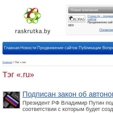
Новая компания
Cropas.by - продви
сайтов
Продвижение сай
SEO
Ознаком
Главная
Новости
Продвижение сайтов
Публикации
Вопро
Главная
>
Тэг «.ru»
Тэг «.ru»
Подписан закон об автон
Президент РФ Владимир Путин под
соответствии с которым будет соз