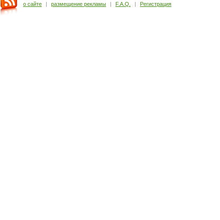
о сайте
|
размещение рекламы
|
F.A.Q.
|
Регистрация