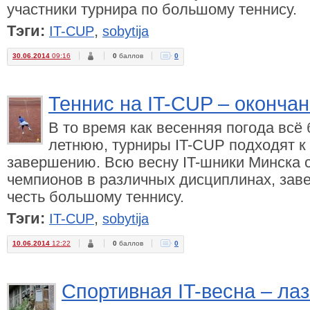
участники турнира по большому теннису.
Тэги:
,
IT-CUP
sobytija
30.06.2014
09:16
0
баллов
0
Теннис на IT-CUP – окончан
В то время как весенняя погода всё
летнюю, турниры IT-CUP подходят к
завершению. Всю весну IT-шники Минска 
чемпионов в различных дисциплинах, зав
честь большому теннису.
Тэги:
,
IT-CUP
sobytija
10.06.2014
12:22
0
баллов
0
Спортивная IT-весна – лаз