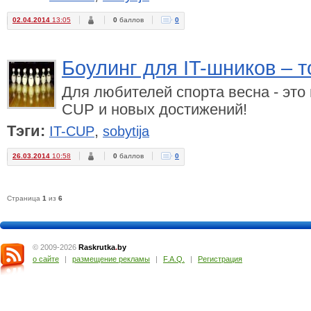
02.04.2014
13:05
0
баллов
0
Боулинг для IT-шников – т
Для любителей спорта весна - это 
CUP и новых достижений!
Тэги:
,
IT-CUP
sobytija
26.03.2014
10:58
0
баллов
0
Страница
1
из
6
© 2009-2026
Raskrutka
.
by
о сайте
|
размещение рекламы
|
F.A.Q.
|
Регистрация