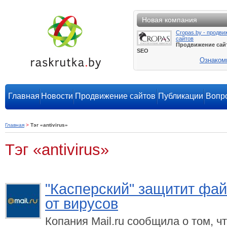
Новая компания
Cropas.by - продви
сайтов
Продвижение сай
SEO
Ознаком
Главная
Новости
Продвижение сайтов
Публикации
Вопро
Главная
>
Тэг «antivirus»
Тэг «antivirus»
"Касперский" защитит фай
от вирусов
Копания Mail.ru сообщила о том, ч