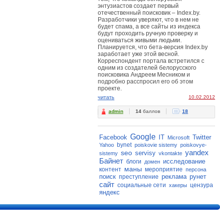
энтузиастов создает первый
отечественный поисковик – Index.by.
Разработчики уверяют, что в нем не
будет спама, а все сайты из индекса
будут проходить ручную проверку и
оцениваться живыми людьми.
Планируется, что бета-версия Index.by
заработает уже этой весной.
Корреспондент портала встретился с
одним из создателей белорусского
поисковика Андреем Месником и
подробно расспросил его об этом
проекте.
читать
10.02.2012
admin
14
баллов
18
Google
Facebook
IT
Twitter
Microsoft
bynet
Yahoo
poiskovie sistemy
poiskovye-
yandex
seo
servisy
sistemy
vkontakte
Байнет
исследование
блоги
домен
маны
контент
мероприятие
персона
поиск
реклама
рунет
преступление
сайт
социальные сети
цензура
хакеры
яндекс