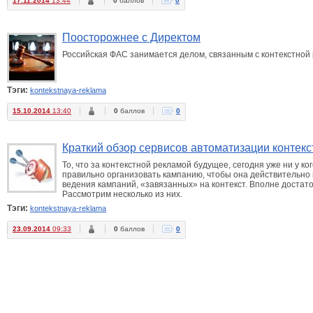
17.11.2014
13:44
0
баллов
0
Поосторожнее с Директом
Российская ФАС занимается делом, связанным с контекстной
Тэги:
kontekstnaya-reklama
15.10.2014
13:40
0
баллов
0
Краткий обзор сервисов автоматизации контек
То, что за контекстной рекламой будущее, сегодня уже ни у к
правильно организовать кампанию, чтобы она действительно 
ведения кампаний, «завязанных» на контекст. Вполне доста
Рассмотрим несколько из них.
Тэги:
kontekstnaya-reklama
23.09.2014
09:33
0
баллов
0