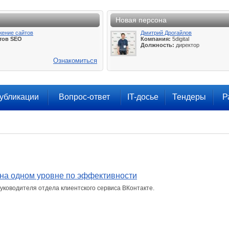
Новая персона
жение сайтов
Дмитрий Дрогайлов
тов SEO
Компания:
5digital
Должность:
директор
Ознакомиться
убликации
Вопрос-ответ
IT-досье
Тендеры
Р
и на одном уровне по эффективности
уководителя отдела клиентского сервиса ВКонтакте.