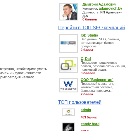
Дмитрий Адамович
adamovich.by
Компания:
Должность:
ИП Адамович
Д.А
0 баллов
Перейти в ТОП SEO компаний
ISD Studio
Веб дизайн, SEO, биллинг,
автоматизация бизнес
процессов
2 балла
O, Da!
Поисковое продвижение
сайтов, разовая оптимизация,
 уверенно, необходимо уметь
поисковый аудит...
кие» и изучать тонкости
0 баллов
орых сегодня немало.
ООО "Вебернетик"
Поисковый маркетинг,
контекстная реклама,
баннерная реклама...
2 балла
ТОП пользователей
admin
483 балла
candy hard