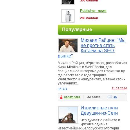
308 баллов
Publisher_news
286 баллов
Популярные
Михаил Райцин: ''Мы
не против стать
Китаем на SEO-
рынке''
Михаил Райцин, мУркетолог, разработчик
бирж Miralinks и WebEffector, дал
специальное интервью для Raskrutka.by,
где рассказал о годе трафика,
WebEffector и конкурентах, а также своих
увлечениях.
читать
11.03.2010
candy hard
23
балла
16
Извилистые пути
Девушки-из-Сети
Что думает о байнете и
кризисе одна из
известнейших белорусских блоггерш