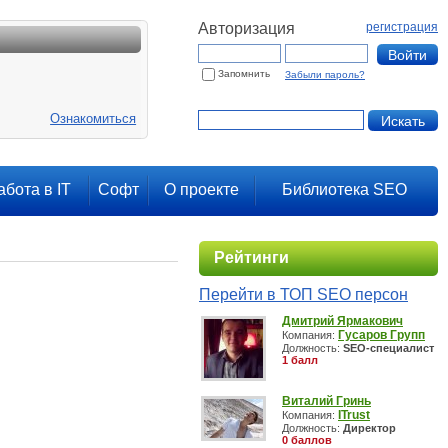
Авторизация
регистрация
Запомнить
Забыли пароль?
Ознакомиться
абота в IT
Софт
О проекте
Библиотека SEO
Рейтинги
Перейти в ТОП SEO персон
Дмитрий Ярмакович
Гусаров Групп
Компания:
Должность:
SEO-специалист
1 балл
Виталий Гринь
ITrust
Компания:
Должность:
Директор
0 баллов