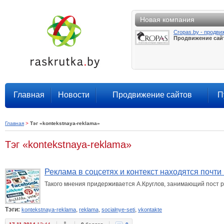
Новая компания
Cropas.by - продви
Продвижение сай
Главная
Новости
Продвижение сайтов
П
Главная
>
Тэг «kontekstnaya-reklama»
Тэг «kontekstnaya-reklama»
Реклама в соцсетях и контекст находятся почт
Такого мнения придерживается А.Круглов, занимающий пост р
Тэги:
,
,
,
kontekstnaya-reklama
reklama
socialnye-seti
vkontakte