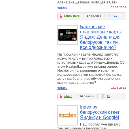
Алена aka Девушка, живущая в Сети.
читать
02.03.2009
candy hard
17
баллов
12
Банковские
пластиковые карты
Яндекс.Деньги для
белорусов: так ли
все однозначно?
На прошлой неделе Яндекс запустил
новую услугу – выпуск банковских
пластиковых карт для Яндекс.Деньги. Об
этом Raskrutka.by уже писала ранее.
Несмотря на заявление о том, что
пользоваться этой карточкой белорусы
могут свободно, нас обуяли сомнения:
все ли так однозначно?
читать
02.05.2012
admin
14
баллов
15
Index.by:
белорусский ответ
Яндексу и Google!
Наш портал уже писал о
том, что команда белорусских