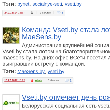
Тэги:
,
,
bynet
socialnye-seti
vseti.by
24.11.2014
13:57
0
баллов
1
Команда Vseti.by стала л
MaeSens.by
Администрация крупнейшей социа
Vseti.by стала лотом на благотворительно
maesens.by. На днях офис ВСети посетил 
выигравший встречу с командой.
Тэги:
,
MaeSens.by
vseti.by
19.07.2012
10:25
admin
1
баллов
0
Vseti.by отмечает день ро
Белорусская социальная сеть vseti