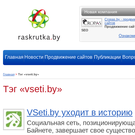
Новая компания
Cropas.by - продви
сайтов
Продвижение сай
SEO
Ознаком
Главная
Новости
Продвижение сайтов
Публикации
Вопро
Главная
>
Тэг «vseti.by»
Тэг «vseti.by»
VSeti.by уходит в историю
Социальная сеть, позиционирующа
Байнете, завершает свое существо