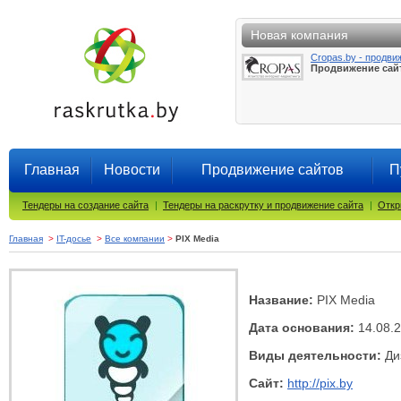
Новая компания
Cropas.by - продви
Продвижение сай
Главная
Новости
Продвижение сайтов
П
Тендеры на создание сайта
|
Тендеры на раскрутку и продвижение сайта
|
Откр
Главная
>
IT-досье
>
Все компании
>
PIX Media
Название:
PIX Media
Дата основания:
14.08.
Виды деятельности:
Диз
Сайт:
http://pix.by