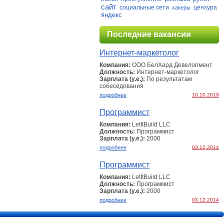
сайт
социальные сети
цензура
хакеры
яндекс
Последние вакансии
Интернет-маркетолог
Компания:
ООО БелХард Девелопмент
Должность:
Интернет-маркетолог
Зарплата (у.е.):
По результатам
собеcедования
подробнее
10.10.2019
Программист
Компания:
LetItBuild LLC
Должность:
Программист
Зарплата (у.е.):
2000
подробнее
03.12.2014
Программист
Компания:
LetItBuild LLC
Должность:
Программист
Зарплата (у.е.):
2000
подробнее
03.12.2014