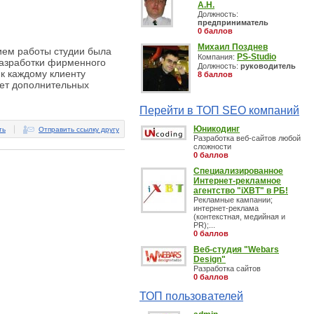
А.Н.
Должность:
предприниматель
0 баллов
Михаил Позднев
ием работы студии была
PS-Studio
Компания:
 разработки фирменного
Должность:
руководитель
к каждому клиенту
8 баллов
чет дополнительных
Перейти в ТОП SEO компаний
Юникодинг
ть
Отправить ссылку другу
Разработка веб-сайтов любой
сложности
0 баллов
Специализированное
Интернет-рекламное
агентство "iXBT" в РБ!
Рекламные кампании;
интернет-реклама
(контекстная, медийная и
PR);...
0 баллов
Веб-студия "Webars
Design"
Разработка сайтов
0 баллов
ТОП пользователей