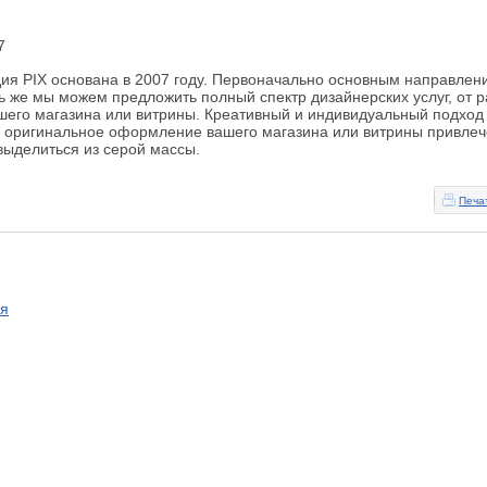
7
ия PIX основана в 2007 году. Первоначально основным направлен
рь же мы можем предложить полный спектр дизайнерских услуг, от
его магазина или витрины. Креативный и индивидуальный подход 
 и оригинальное оформление вашего магазина или витрины привле
выделиться из серой массы.
Печа
ся