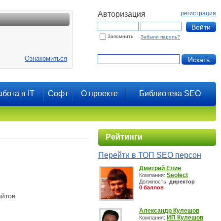
Авторизация
регистрация
Запомнить
Забыли пароль?
Ознакомиться
абота в IT
Софт
О проекте
Библиотека SEO
Рейтинги
Перейти в ТОП SEO персон
Дмитрий Елин
Seolect
Компания:
Должность:
директор
0 баллов
айтов
Александр Кулешов
ИП Кулешов
Компания: