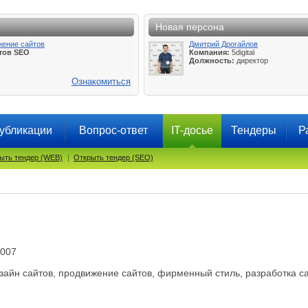
Новая персона
жение сайтов
Дмитрий Дрогайлов
тов SEO
Компания:
5digital
Должность:
директор
Ознакомиться
убликации
Вопрос-ответ
IT-досье
Тендеры
Р
ыть тендер (WEB)
|
Открыть тендер (SEO)
2007
айн сайтов, продвижение сайтов, фирменный стиль, разработка с