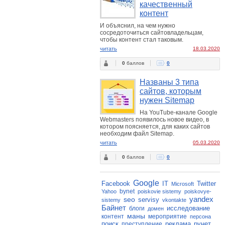
качественный
контент
И объяснил, на чем нужно
сосредоточиться сайтовладельцам,
чтобы контент стал таковым.
читать
18.03.2020
0
баллов
0
Названы 3 типа
сайтов, которым
нужен Sitemap
На YouTube-канале Google
Webmasters появилось новое видео, в
котором поясняется, для каких сайтов
необходим файл Sitemap.
читать
05.03.2020
0
баллов
0
Google
Facebook
IT
Twitter
Microsoft
bynet
Yahoo
poiskovie sistemy
poiskovye-
yandex
seo
servisy
sistemy
vkontakte
Байнет
исследование
блоги
домен
маны
контент
мероприятие
персона
поиск
реклама
рунет
преступление