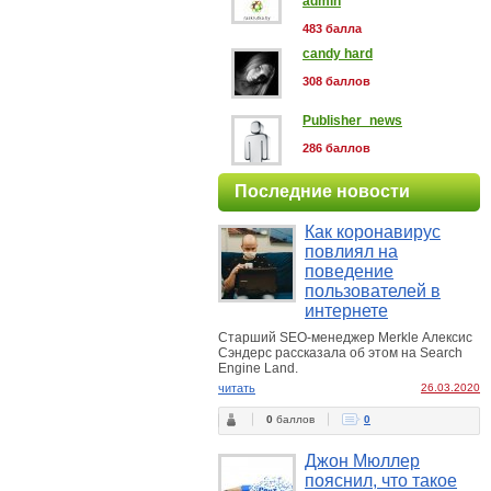
admin
483 балла
candy hard
308 баллов
Publisher_news
286 баллов
Последние новости
Как коронавирус
повлиял на
поведение
пользователей в
интернете
Старший SEO-менеджер Merkle Алексис
Сэндерс рассказала об этом на Search
Engine Land.
читать
26.03.2020
0
баллов
0
Джон Мюллер
пояснил, что такое