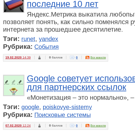
последние 10 лет
Яндекс.Метрика выкатила любопыт
позволяет понять, как сильно поменялся 
интернета за прошедшее десятилетие.
Тэги:
,
runet
yandex
Рубрика:
События
19.02.2020
14:39
0
баллов
0
Все новости
Google советует использов
для партнерских ссылок
«Монетизация – это нормально», 
Тэги:
,
google
poiskovye-sistemy
Рубрика:
Поисковые системы
07.02.2020
12:24
0
баллов
0
Все новости