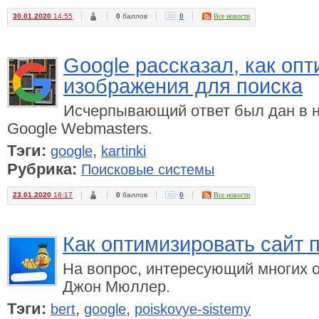
30.01.2020
14:55
0
баллов
0
Все новости
Google рассказал, как оп
изображения для поиска
Исчерпывающий ответ был дан в н
Google Webmasters.
Тэги:
,
google
kartinki
Рубрика:
Поисковые системы
23.01.2020
16:17
0
баллов
0
Все новости
Как оптимизировать сайт 
На вопрос, интересующий многих о
Джон Мюллер.
Тэги:
,
,
bert
google
poiskovye-sistemy