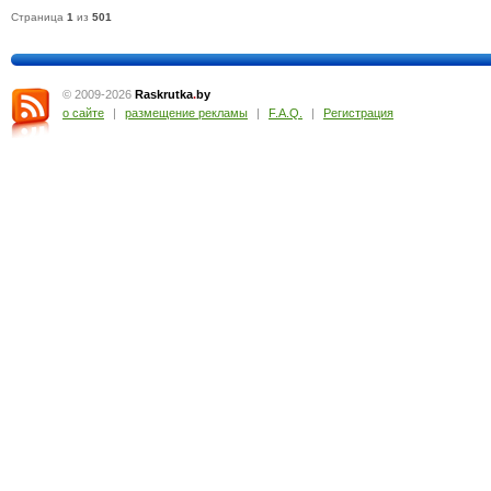
Страница
1
из
501
© 2009-2026
Raskrutka
.
by
о сайте
|
размещение рекламы
|
F.A.Q.
|
Регистрация