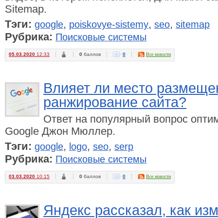
Sitemap.
Тэги:
,
,
,
google
poiskovye-sistemy
seo
sitemap
Рубрика:
Поисковые системы
05.03.2020
12:33
0
баллов
0
Все новости
Влияет ли место размеще
ранжирование сайта?
Ответ на популярный вопрос опти
Google Джон Мюллер.
Тэги:
,
,
,
google
logo
seo
serp
Рубрика:
Поисковые системы
03.03.2020
10:15
0
баллов
0
Все новости
Яндекс рассказал, как из