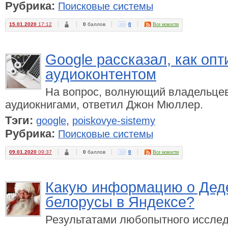
Рубрика:
Поисковые системы
15.01.2020
17:12
0
баллов
0
Все новости
Google рассказал, как оп
аудиоконтентом
На вопрос, волнующий владельцев
аудиокнигами, ответил Джон Мюллер.
Тэги:
,
google
poiskovye-sistemy
Рубрика:
Поисковые системы
09.01.2020
09:37
0
баллов
0
Все новости
Какую информацию о Дед
белорусы в Яндексе?
Результатами любопытного исслед