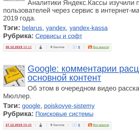
Аналитики Яндекс.Кассы изучили 
пользователей через сервис в интернет-ма
2019 года.
Тэги:
,
,
belarus
yandex
yandex-kassa
Рубрика:
Сервисы и софт
30.12.2019
10:12
0
баллов
0
Все новости
Google: комментарии рас
основной контент
Об этом в очередном видео расска
Мюллер.
Тэги:
,
google
poiskovye-sistemy
Рубрика:
Поисковые системы
27.12.2019
09:46
0
баллов
0
Все новости