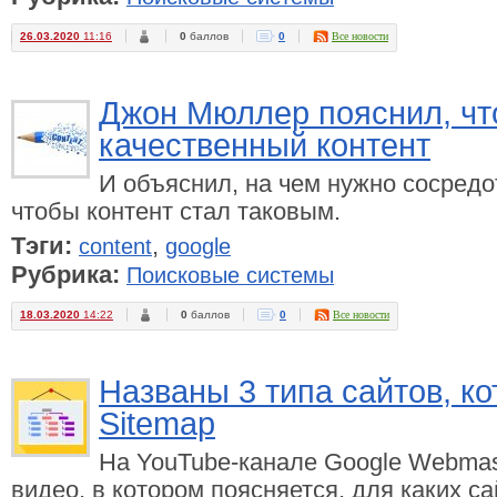
26.03.2020
11:16
0
баллов
0
Все новости
Джон Мюллер пояснил, чт
качественный контент
И объяснил, на чем нужно сосред
чтобы контент стал таковым.
Тэги:
,
content
google
Рубрика:
Поисковые системы
18.03.2020
14:22
0
баллов
0
Все новости
Названы 3 типа сайтов, к
Sitemap
На YouTube-канале Google Webmas
видео, в котором поясняется, для каких 