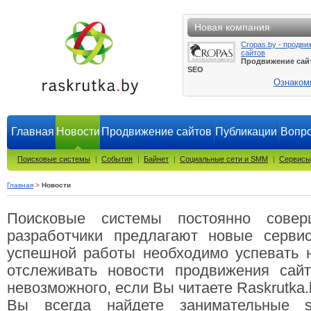
Новая компания
Cropas.by - продви
сайтов
Продвижение сай
SEO
Ознаком
Главная
Новости
Продвижение сайтов
Публикации
Вопро
Поисковые системы
|
События
|
Байнет
|
Социальные сети и SMM
|
Сервисы
Главная
>
Новости
Поисковые системы постоянно совер
разработчики предлагают новые серви
успешной работы необходимо успевать н
отслеживать новости продвижения сай
невозможного, если Вы читаете Raskrutka.
Вы всегда найдете занимательные se