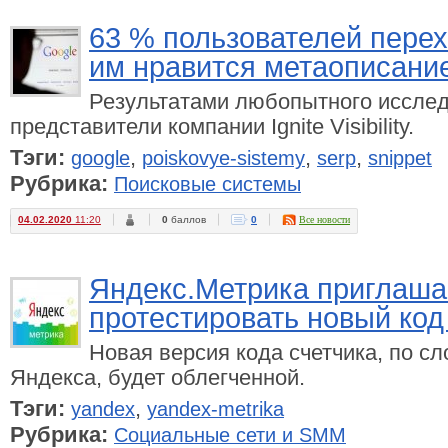
63 % пользователей перех
им нравится метаописани
Результатами любопытного иссле
представители компании Ignite Visibility.
Тэги:
,
,
,
google
poiskovye-sistemy
serp
snippet
Рубрика:
Поисковые системы
04.02.2020
11:20
0
баллов
0
Все новости
Яндекс.Метрика приглаша
протестировать новый код
Новая версия кода счетчика, по с
Яндекса, будет облегченной.
Тэги:
,
yandex
yandex-metrika
Рубрика:
Социальные сети и SMM