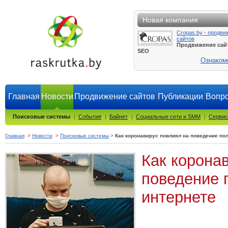
Новая компания
Cropas.by - продви
сайтов
Продвижение сай
SEO
Ознаком
Главная
Новости
Продвижение сайтов
Публикации
Вопро
Поисковые системы
|
События
|
Байнет
|
Социальные сети и SMM
|
Сервис
Главная
>
Новости
>
Поисковые системы
>
Как коронавирус повлиял на поведение пол
Как корона
поведение 
интернете