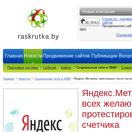
Новая компания
Cropas.by - продви
сайтов
Продвижение сай
SEO
Ознаком
Главная
Новости
Продвижение сайтов
Публикации
Вопро
Поисковые системы
|
События
|
Байнет
|
Социальные сети и SMM
|
Сервис
Главная
>
Новости
>
Социальные сети и SMM
>
Яндекс.Метрика приглашает всех жел
Яндекс.Мет
всех жела
протестиро
счетчика