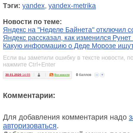
Тэги:
yandex
,
yandex-metrika
Новости по теме:
Яндекс на "Неделе Байнета" отключил с
Яндекс рассказал, как изменился Рунет 
Какую информацию о Деде Морозе ищут
Если вы заметили ошибку в тексте новости, п
нажмите Ctrl+Enter
0
баллов
--
+
30.01.2020
14:55
Все новости
Комментарии:
Для добавления комментария надо
з
авторизоваться
.