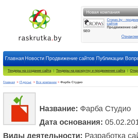
Новая компания
Cropas.by - продви
сайтов
Продвижение сай
SEO
Ознаком
Главная
Новости
Продвижение сайтов
Публикации
Вопро
Тендеры на создание сайта
|
Тендеры на раскрутку и продвижение сайта
|
Откр
Главная
>
IT-досье
>
Все компании
>
Фарба Студио
Название:
Фарба Студио
Дата основания:
05.02.20
Виды деятельности:
Разработка сай