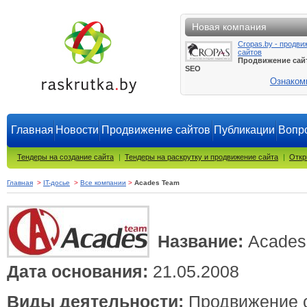
Новая компания
Cropas.by - продви
сайтов
Продвижение сай
SEO
Ознаком
Главная
Новости
Продвижение сайтов
Публикации
Вопро
Тендеры на создание сайта
|
Тендеры на раскрутку и продвижение сайта
|
Откр
Главная
>
IT-досье
>
Все компании
>
Acades Team
Название:
Acades
Дата основания:
21.05.2008
Виды деятельности:
Продвижение с