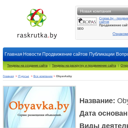
Новая компания
Cropas.by - продви
сайтов
Продвижение сай
SEO
Ознаком
Главная
Новости
Продвижение сайтов
Публикации
Вопро
Тендеры на создание сайта
|
Тендеры на раскрутку и продвижение сайта
|
Откр
Главная
>
IT-досье
>
Все компании
>
Obyavkaby
Название:
Ob
Дата основан
Виды деятел