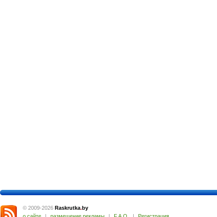
© 2009-2026
Raskrutka
.
by
о сайте
|
размещение рекламы
|
F.A.Q.
|
Регистрация