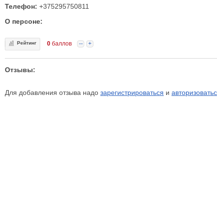
Телефон:
+375295750811
О персоне:
Рейтинг
0
баллов
--
+
Отзывы:
Для добавления отзыва надо
зарегистрироваться
и
авторизовать