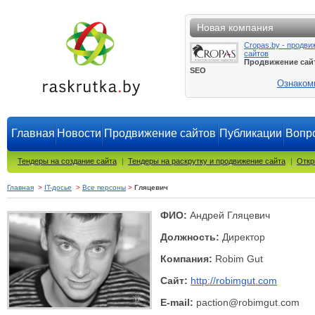
Новая компания
Cropas.by - продви
сайтов
Продвижение сай
SEO
Ознаком
Главная
Новости
Продвижение сайтов
Публикации
Вопро
Тендеры на создание сайта
|
Тендеры на раскрутку и продвижение сайта
|
Откр
Главная
>
IT-досье
>
Все персоны
>
Гляцевич
ФИО:
Андрей Гляцевич
Должность:
Директор
Компания:
Robim Gut
Сайт:
http://robimgut.com
E-mail:
paction@robimgut.com