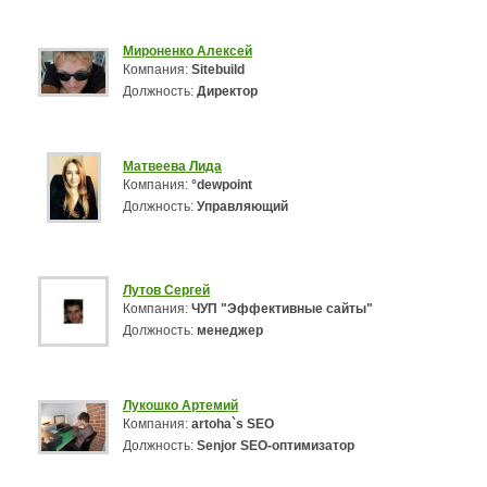
Мироненко Алексей
Компания:
Sitebuild
Должность:
Директор
Матвеева Лида
Компания:
°dewpoint
Должность:
Управляющий
Лутов Сергей
Компания:
ЧУП "Эффективные сайты"
Должность:
менеджер
Лукошко Артемий
Компания:
artoha`s SEO
Должность:
Senjor SEO-оптимизатор