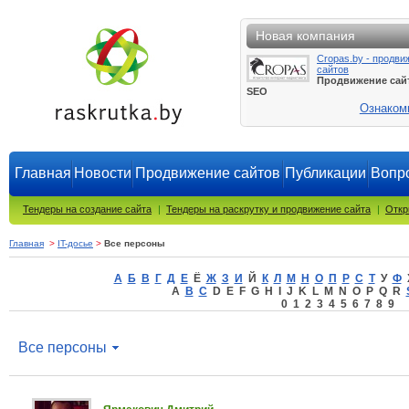
Новая компания
Cropas.by - продви
сайтов
Продвижение сай
SEO
Ознаком
Главная
Новости
Продвижение сайтов
Публикации
Вопро
Тендеры на создание сайта
|
Тендеры на раскрутку и продвижение сайта
|
Откр
Главная
>
IT-досье
>
Все персоны
А
Б
В
Г
Д
Е
Ё
Ж
З
И
Й
К
Л
М
Н
О
П
Р
С
Т
У
Ф
A
B
C
D E F G H I J K L M N O P Q R
0 1 2 3 4 5 6 7 8 9
Все персоны