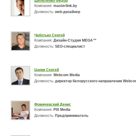
Шепеленко Федор
Компания:
masterlink.by
Должность:
web-дизайнер
Чаботько Сергей
Компания:
Дизайн-Студия MEGA™
Должность:
SEO-специалист
Царик Сергей
Компания:
Webcom Media
Должность:
директор белорусского направления Webco
Фомичевский Денис
Компания:
PIX Media
Должность:
Предприниматель