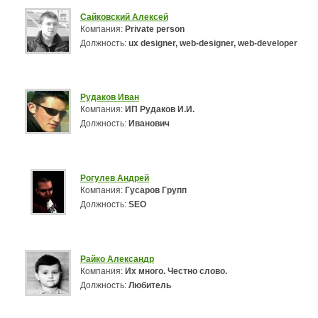
Сайковский Алексей
Компания:
Private person
Должность:
ux designer, web-designer, web-developer
Рудаков Иван
Компания:
ИП Рудаков И.И.
Должность:
Иванович
Рогулев Андрей
Компания:
Гусаров Групп
Должность:
SEO
Райко Александр
Компания:
Их много. Честно слово.
Должность:
Любитель