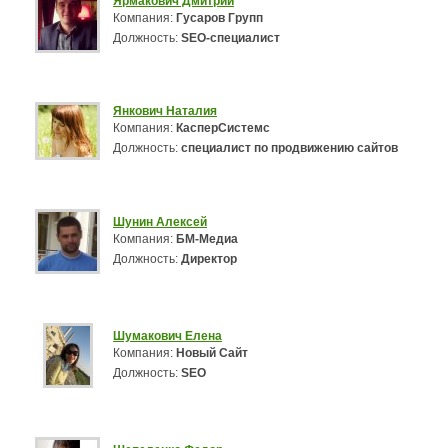
Ярмакович Дмитрий
Компания:
Гусаров Групп
Должность:
SEO-специалист
Янкович Наталия
Компания:
КасперСистемс
Должность:
специалист по продвижению сайтов
Шунин Алексей
Компания:
БМ-Медиа
Должность:
Директор
Шумакович Елена
Компания:
Новый Сайт
Должность:
SEO