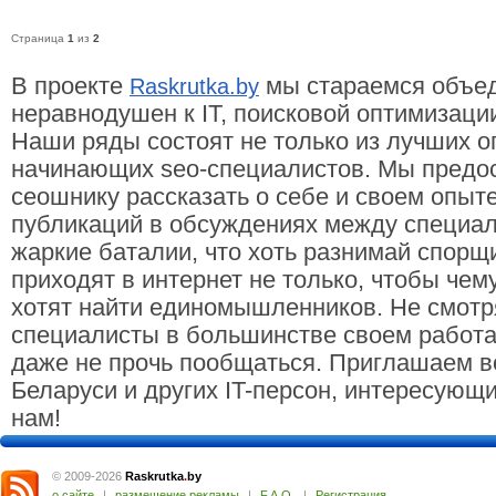
Страница
1
из
2
В проекте
мы стараемся объеди
Raskrutka.by
неравнодушен к IT, поисковой оптимизации
Наши ряды состоят не только из лучших оп
начинающих seo-специалистов. Мы предо
сеошнику рассказать о себе и своем опыт
публикаций в обсуждениях между специал
жаркие баталии, что хоть разнимай спорщи
приходят в интернет не только, чтобы чем
хотят найти единомышленников. Не смотря 
специалисты в большинстве своем работаю
даже не прочь пообщаться. Приглашаем в
Беларуси и других IT-персон, интересующ
нам!
© 2009-2026
Raskrutka
.
by
о сайте
|
размещение рекламы
|
F.A.Q.
|
Регистрация