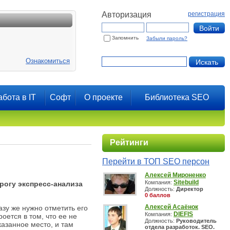
Авторизация
регистрация
Запомнить
Забыли пароль?
Ознакомиться
абота в IT
Софт
О проекте
Библиотека SEO
Рейтинги
Перейти в ТОП SEO персон
Алексей Мироненко
Sitebuild
Компания:
рогу экспресс-анализа
Должность:
Директор
0 баллов
Алексей Асаёнок
зу же нужно отметить его
DIEFIS
Компания:
ется в том, что ее не
Должность:
Руководитель
казанное место, и там
отдела разработок. SEO.