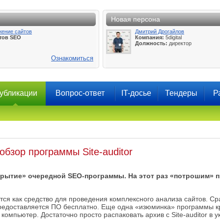
Новая персона
жение сайтов
Дмитрий Дрогайлов
тов SEO
Компания:
5digital
Должность:
директор
Ознакомиться
убликации
Вопрос-ответ
IT-досье
Тендеры
Р
бзор программы Site-auditor
рытие» очередной SEO-программы. На этот раз «потрошим» п
ся как средство для проведения комплексного анализа сайтов. Сра
редоставляется ПО бесплатно. Еще одна «изюминка» программы кро
компьютер. Достаточно просто распаковать архив с Site-auditor в у