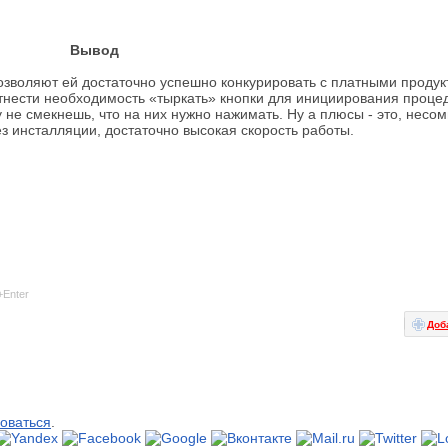
Вывод
зволяют ей достаточно успешно конкурировать с платными проду
нести необходимость «тыркать» кнопки для инициирования проце
у не смекнешь, что на них нужно нажимать. Ну а плюсы - это, несо
з инсталляции, достаточно высокая скорость работы.
+Enter
Доб
оваться
.