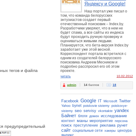
Яндексу и Google!
Наш портал уже писал о
том, что команда белорусских
энтузиастов создает первый
отечественный поисковик – Index.by.
Разработчики уверяют, что в нем не
будет спама, а все сайты из индекса
будут проходить ручную проверку и
оцениваться живыми людьми.
Планируется, что бета-версия Index.by
заработает уже этой весной.
Корреспондент портала встретился с
одним из создателей белорусского
поисковика Андреем Месником и
подробно расспросил его об этом
ных тегов и файла
проекте.
читать
10.02.2012
admin
14
баллов
18
Google
Facebook
IT
Twitter
Microsoft
bynet
Yahoo
poiskovie sistemy
poiskovye-
yandex
seo
servisy
sistemy
vkontakte
Байнет
исследование
блоги
домен
маны
контент
мероприятие
персона
поиск
реклама
рунет
преступление
тся предупредительный
сайт
социальные сети
цензура
хакеры
яндекс