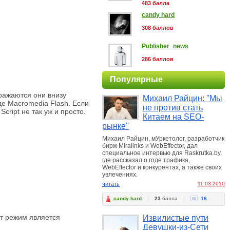
483 балла
candy hard
308 баллов
Publisher_news
286 баллов
Популярные
бражаются они внизу
Михаил Райцин: ''Мы
де Macromedia Flash. Если
не против стать
ript не так уж и просто.
Китаем на SEO-
рынке''
Михаил Райцин, мУркетолог, разработчик
бирж Miralinks и WebEffector, дал
специальное интервью для Raskrutka.by,
где рассказал о годе трафика,
WebEffector и конкурентах, а также своих
увлечениях.
читать
11.03.2010
candy hard
23
балла
16
т режим является
Извилистые пути
Девушки-из-Сети