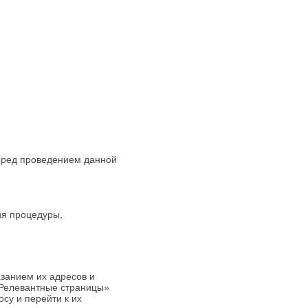
перед проведением данной
ия процедуры,
азанием их адресов и
 «Релевантные страницы»
су и перейти к их