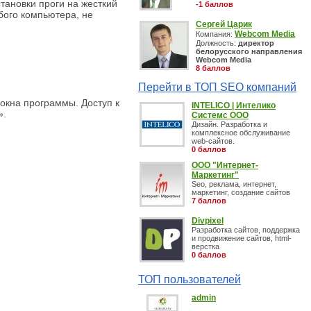
становки проги на жесткий
-1 баллов
бого компьютера, не
Сергей Царик
Webcom Media
Компания:
Должность:
директор
белорусского направления
Webcom Media
8 баллов
Перейти в ТОП SEO компаний
 окна программы. Доступ к
INTELICO | Интелико
».
Системс ООО
Дизайн. Разработка и
комплексное обслуживание
web-сайтов.
0 баллов
OOO "Интернет-
Маркетинг"
Seo, реклама, интернет,
маркетинг, создание сайтов
7 баллов
Divpixel
Разработка сайтов, поддержка
и продвижение сайтов, html-
верстка
0 баллов
ТОП пользователей
admin