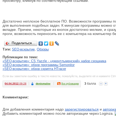
просмотру, кликнув по соответствующим ссылкам.
Достаточно неплохое бесплатное ПО. Возможности программы по
для выполнения подобных задач. К минусам программы можно от
вкладке. Причем, некоторые из кнопок достаточно мелкие, и сраз
проги, возможность переносить ее с компьютера на компьютер бе
Поделиться…
Тэги:
SEO-вскрытие
,
Обзоры
Публикации по теме:
«SEO-вскрытие»: CS Yazzle - «джентльменский» набор сеошника
«SEO-вскрытие»: обзор программы Semonitor
«SEO-вскрытие»: обзор скрипта HTracer
Если вы заметили ошибку в тексте новости, пожалуйста, выделите её и нажмите Ctrl
3
балла
--
+
04.04.2012
09:28
denismalov
Все публикации
Комментарии:
Для добавления комментария надо
зарегистрироваться
и
авториз
Добавить комментарий можно после авторизации через Loginza.