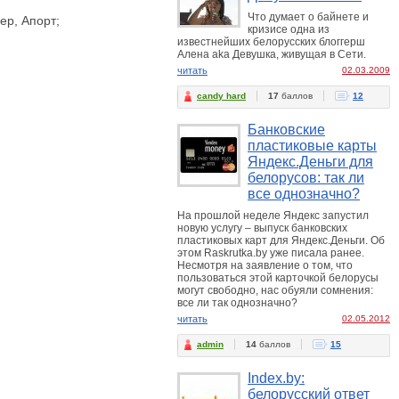
Что думает о байнете и
ер, Апорт;
кризисе одна из
известнейших белорусских блоггерш
Алена aka Девушка, живущая в Сети.
читать
02.03.2009
candy hard
17
баллов
12
Банковские
пластиковые карты
Яндекс.Деньги для
белорусов: так ли
все однозначно?
На прошлой неделе Яндекс запустил
новую услугу – выпуск банковских
пластиковых карт для Яндекс.Деньги. Об
этом Raskrutka.by уже писала ранее.
Несмотря на заявление о том, что
пользоваться этой карточкой белорусы
могут свободно, нас обуяли сомнения:
все ли так однозначно?
читать
02.05.2012
admin
14
баллов
15
Index.by:
белорусский ответ