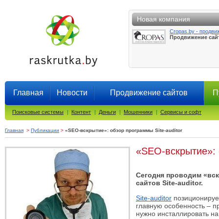
Новая компания
Cropas.by - продви
Продвижение сай
Главная
Новости
Продвижение сайтов
П
Поисковые системы
|
Контент
|
Деньги
|
Мошенники
|
Сервисы и софт
Главная
>
Публикации
>
«SEO-вскрытие»: обзор программы Site-auditor
«SEO-вскрытие»: о
Сегодня проводим «вск
сайтов Site-auditor.
Site-auditor
позиционирует
главную особенность – п
нужно инсталлировать на 