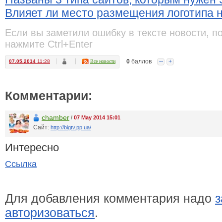
Влияет ли место размещения логотипа 
Если вы заметили ошибку в тексте новости, п
нажмите Ctrl+Enter
0
баллов
--
+
07.05.2014
11:28
Все новости
Комментарии:
chamber
/
07 May 2014 15:01
Сайт:
http://bigtv.pp.ua/
Интересно
Ссылка
Для добавления комментария надо
з
авторизоваться
.