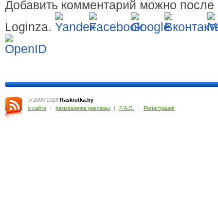
Добавить комментарий можно после 
Loginza.
© 2009-2026
Raskrutka
.
by
о сайте
|
размещение рекламы
|
F.A.Q.
|
Регистрация