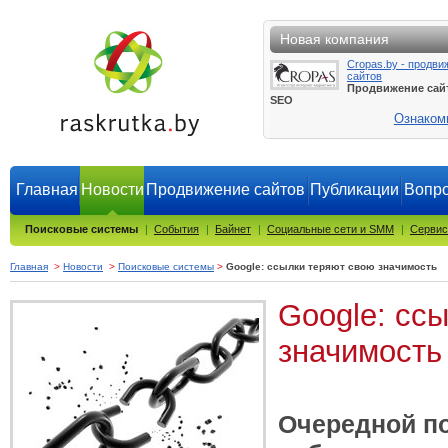
Новая компания
Cropas.by - продви
сайтов
Продвижение сай
SEO
Ознаком
Главная
Новости
Продвижение сайтов
Публикации
Вопро
Поисковые системы
|
События
|
Байнет
|
Социальные сети и SMM
|
Сервис
Главная
>
Новости
>
Поисковые системы
>
Google: ссылки теряют свою значимость
Google: сс
значимость
Очередной п